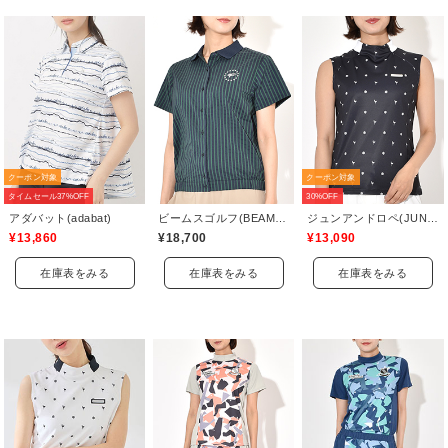
クーポン対象
クーポン対象
タイムセール37%OFF
30%OFF
アダバット(adabat)
ビームスゴルフ(BEAMS GOLF)
ジュンアンドロペ(JUN&ROPE)
¥13,860
¥18,700
¥13,090
在庫表をみる
在庫表をみる
在庫表をみる