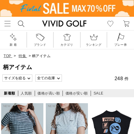
新 着
ブランド
カテゴリ
ランキング
プレー券
TOP
>
特集
>
柄アイテム
柄アイテム
248
件
新着順
人気順
価格が高い順
価格が安い順
SALE
NEW
NEW