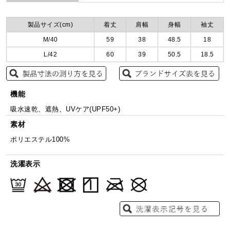
製品サイズ(cm)
着丈
肩幅
身幅
袖丈
M/40
59
38
48.5
18
L/42
60
39
50.5
18.5
機能
吸水速乾、遮熱、UVケア(UPF50+)
素材
ポリエステル100%
洗濯表示