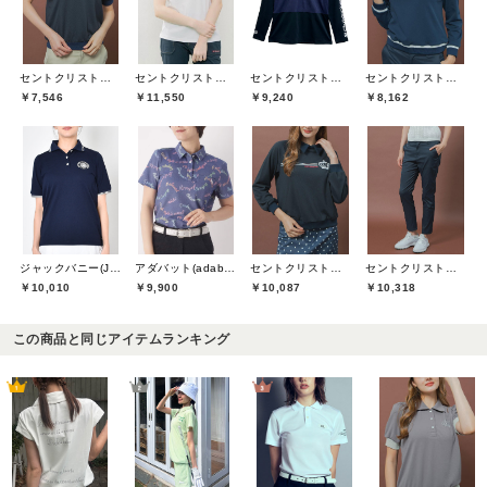
セントクリストファーゴルフ(St.ChristopherGolf)
セントクリストファーゴルフ(St.ChristopherGolf)
セントクリストファーゴルフ(St.ChristopherGolf)
セントクリストファーゴルフ(St.ChristopherGolf)
￥7,546
￥11,550
￥9,240
￥8,162
ジャックバニー(Jack Bunny)
アダバット(adabat)
セントクリストファーゴルフ(St.ChristopherGolf)
セントクリストファーゴルフ(St.ChristopherGolf)
￥10,010
￥9,900
￥10,087
￥10,318
この商品と同じアイテムランキング