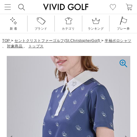
新 着
ブランド
カテゴリ
ランキング
プレー券
TOP
>
セントクリストファーゴルフ(St.ChristopherGolf)
>
半袖ポロシャツ
、
対象商品
、
トップス