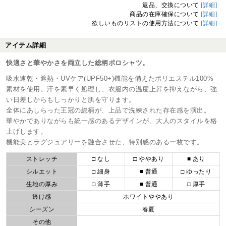
返品、交換について
[詳細]
商品の在庫確保について
[詳細]
欲しいものリストの使用方法について
[詳細]
アイテム詳細
快適さと華やかさを両立した総柄ポロシャツ。
吸水速乾・遮熱・UVケア(UPF50+)機能を備えたポリエステル100%
素材を使用。汗を素早く処理し、衣服内の温度上昇を抑えながら、強
い日差しからもしっかりと肌を守ります。
全体にあしらった王冠の総柄が、上品で洗練された存在感を演出。
華やかでありながらも統一感のあるデザインが、大人のスタイルを格
上げします。
機能美とラグジュアリーを融合させた、特別感のある一枚です。
ストレッチ
□ なし
□ ややあり
■ あり
シルエット
□ 細身
■ 普通
□ ゆったり
生地の厚み
□ 薄手
■ 普通
□ 厚手
透け感
ホワイトややあり
シーズン
春夏
その他