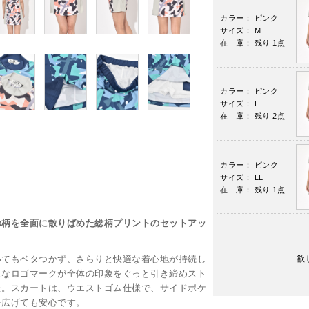
カラー： ピンク
サイズ： M
在 庫： 残り 1点
カラー： ピンク
サイズ： L
在 庫： 残り 2点
カラー： ピンク
サイズ： LL
在 庫： 残り 1点
の柄を全面に散りばめた総柄プリントのセットアッ
いてもベタつかず、さらりと快適な着心地が持続し
欲
ュなロゴマークが全体の印象をぐっと引き締めスト
た。スカートは、ウエストゴム仕様で、サイドポケ
を広げても安心です。