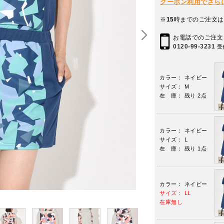
クーポン利用でさらに10
※
15
時までのご注文は
お電話でのご注文
0120-99-3231
受
カラー： ネイビー
サイズ： M
在 庫： 残り 2点
カラー： ネイビー
サイズ： L
在 庫： 残り 1点
カラー： ネイビー
サイズ： LL
在庫無し