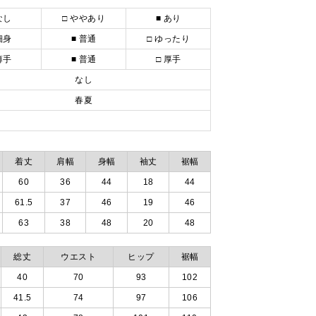
なし
□ ややあり
■ あり
細身
■ 普通
□ ゆったり
薄手
■ 普通
□ 厚手
なし
春夏
着丈
肩幅
身幅
袖丈
裾幅
60
36
44
18
44
61.5
37
46
19
46
63
38
48
20
48
総丈
ウエスト
ヒップ
裾幅
40
70
93
102
41.5
74
97
106