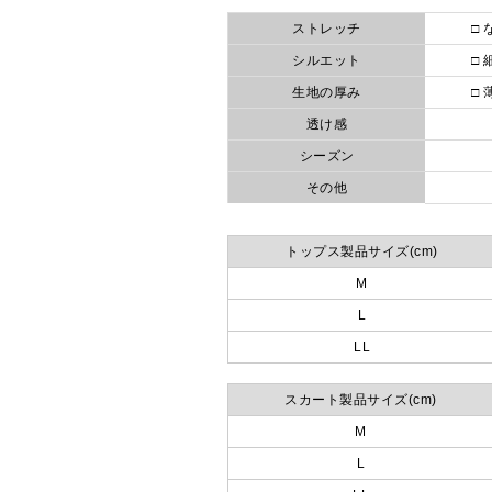
ストレッチ
□ 
シルエット
□ 
生地の厚み
□ 
透け感
シーズン
その他
トップス製品サイズ(cm)
M
L
LL
スカート製品サイズ(cm)
M
L