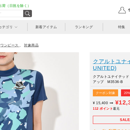
出荷（日祝を除く）
カテゴリ
新着アイテム
ランキング
特集
>
ワンピース
、
対象商品
クアルトユナイ
UNITED)
クアルトユナイテッド
アップ M3536-B
クーポン対象
20
¥12,
¥
15,400
112
ポイント
還元
SAL