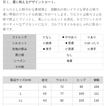
引く、夏に映えるデザインスカート。
さらりとした軽やかな素材感と、肌離れの良いドライな穿き心地で、
暑い季節のラウンドも快適にサポートします。ウエストは後ろゴム仕
様で程よくフィットし、美しいシルエットを演出。ロゴプリントがス
ポーティーなアクセントになり、ゴルフスタイルをおしゃれに彩る一
着です。
ストレッチ
□ なし
■ ややあり
□ あり
シルエット
□ 細身
■ 普通
□ ゆったり
生地の厚み
■ 薄手
□ 普通
□ 厚手
透け感
なし
シーズン
春夏
その他
製品サイズ(cm)
総丈
ウエスト
ヒップ
裾幅
M
41
72
95
106
L
42
77
100
111
LL
43
82
105
116