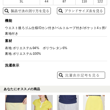
3L
44
87
110
122
機能
ウエスト後ろゴム仕様/Dカン付き/ベルトループ付き/ポケット4ヶ所/
裏地付き
素材
表地:ポリエステル94% ポリウレタン6%
裏地:ポリエステル100%
洗濯表示
あなたにオススメの商品