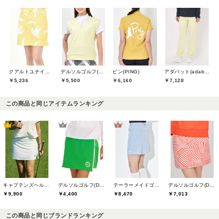
クアルトユナイテッド(CUARTO UNITED)
デルソルゴルフ(DELSOL GOLF)
ピン(PING)
アダバット(adabat)
￥5,236
￥5,500
￥6,160
￥7,128
この商品と同じアイテムランキング
キャプテンズヘルムゴルフ(Captains Helm Golf)
デルソルゴルフ(DELSOL GOLF)
テーラーメイドゴルフ(TaylorMade Golf)
デルソルゴルフ(DELSOL GOLF)
￥9,900
￥4,400
￥8,470
￥7,013
この商品と同じブランドランキング