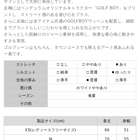
ザインとして大胆に表現しています。
左胸にはペンデュラムオリジナルキャラクター「GOLF BOY」をプリ
ントし、ストリート感のある遊び心をプラス。
さらに左袖には全アイテム共通のGOLFBOYワッペンを配置し、細部
までブランドらしいこだわりを感じられる仕上がりです。
さらっとした肌触りのジャージ素材を採用し、快適な着心地と動きや
すさを実現。
ゴルフシーンはもちろん、タウンユースでも映えるアート感あふれる
一着です。
ストレッチ
□ なし
□ ややあり
■ あり
シルエット
□ 細身
□ 普通
■ ゆったり
生地の厚み
□ 薄手
■ 普通
□ 厚手
透け感
ホワイトややあり
シーズン
春夏
その他
製品サイズ(cm)
着丈
身幅
XS(レディースフリーサイズ)
66
51
M
70
55