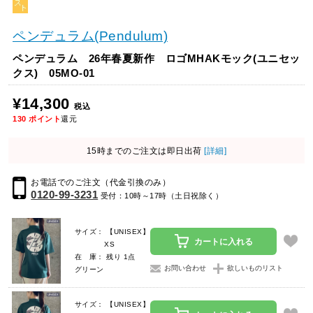
ペンデュラム(Pendulum)
ペンデュラム 26年春夏新作 ロゴMHAKモック(ユニセッ
クス) 05MO-01
¥14,300
税込
130
ポイント
還元
15時までのご注文は即日出荷
[詳細]
お電話でのご注文（代金引換のみ）
0120-99-3231
受付：10時～17時（土日祝除く）
サイズ： 【UNISEX】
カートに入れる
XS
在 庫： 残り 1点
お問い合わせ
欲しいものリスト
グリーン
サイズ： 【UNISEX】