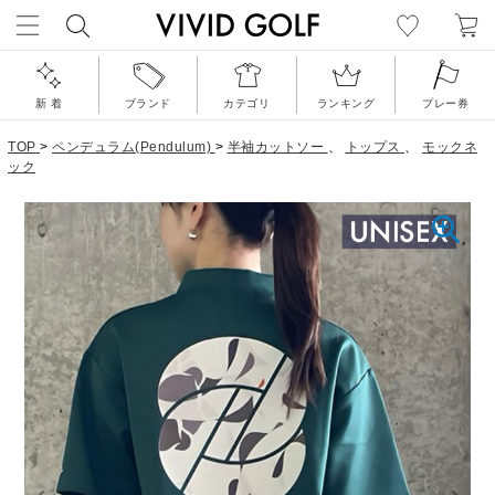
新 着
ブランド
カテゴリ
ランキング
プレー券
TOP
>
ペンデュラム(Pendulum)
>
半袖カットソー
、
トップス
、
モックネ
ック