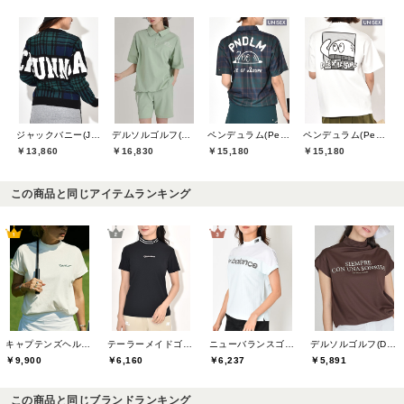
ジャックバニー(Jack Bunny)
デルソルゴルフ(DELSOL GOLF)
ペンデュラム(Pendulum)
ペンデュラム(Pendulum)
￥13,860
￥16,830
￥15,180
￥15,180
この商品と同じアイテムランキング
キャプテンズヘルムゴルフ(Captains Helm Golf)
テーラーメイドゴルフ(TaylorMade Golf)
ニューバランスゴルフ(New Balance Golf)
デルソルゴルフ(DELSOL GOLF)
￥9,900
￥6,160
￥6,237
￥5,891
この商品と同じブランドランキング