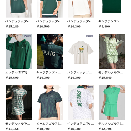
ペンデュラム(Pendulum)
ペンデュラム(Pendulum)
ペンデュラム(Pendulum)
キャプテンズヘルムゴルフ(Captains Helm Golf)
￥15,180
￥16,500
￥14,300
￥9,900
エンティ(ENTI)
キャプテンズヘルムゴルフ(Captains Helm Golf)
パシフィックゴルフクラブ(Pacific GOLF CLUB)
モナデルソル(MONA DELSOL)
￥15,600
￥14,300
￥14,300
￥15,840
モナデルソル(MONA DELSOL)
ビームスゴルフ(BEAMS GOLF)
ペンデュラム(Pendulum)
デルソルゴルフ(DELSOL GOLF)
￥11,165
￥18,700
￥15,180
￥12,705