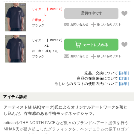
サイズ： 【UNISEX】
品切れ中です
L
在庫無し
お問い合わせ
欲しいものリスト
ブラック
サイズ： 【UNISEX】
カートに入れる
XL
在 庫： 残り 1点
お問い合わせ
欲しいものリスト
ブラック
返品、交換について
[詳細]
商品の在庫確保について
[詳細]
欲しいものリストの使用方法について
[詳細]
アイテム詳細
アーティストMHAK(マーク)氏によるオリジナルアートワークを落と
し込んだ、存在感のある半袖モックネックシャツ。
adidasやTHE NORTH FACEなど数々のブランドへアート提供を行う
MHAK氏が描き起こしたグラフィックを、ペンデュラムの振子ロゴデ