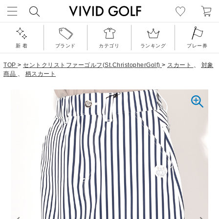
新 着
ブランド
カテゴリ
ランキング
プレー券
TOP
>
セントクリストファーゴルフ(St.ChristopherGolf)
>
スカート
、
対象
商品
、
柄スカート