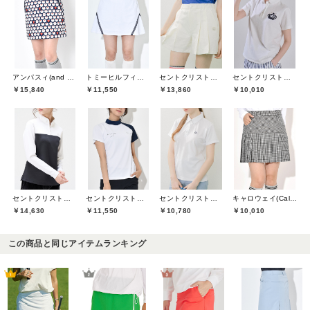
アンパスィ(and per se)
トミーヒルフィガーゴルフ(TOMMY HILFIGER GOLF)
セントクリストファーゴルフ(St.ChristopherGolf)
セントクリストファーゴルフ(St.ChristopherGolf)
￥15,840
￥11,550
￥13,860
￥10,010
セントクリストファーゴルフ(St.ChristopherGolf)
セントクリストファーゴルフ(St.ChristopherGolf)
セントクリストファーゴルフ(St.ChristopherGolf)
キャロウェイ(Callaway)
￥14,630
￥11,550
￥10,780
￥10,010
この商品と同じアイテムランキング