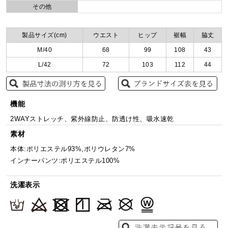
その他
製品サイズ(cm)
ウエスト
ヒップ
裾幅
脇丈
M/40
68
99
108
43
L/42
72
103
112
44
機能
2WAYストレッチ、紫外線防止、防透け性、吸水速乾
素材
本体:ポリエステル93%,ポリウレタン7%
インナーパンツ:ポリエステル100%
洗濯表示