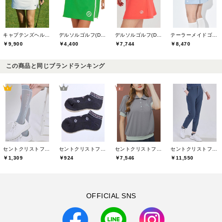
キャプテンズヘルムゴルフ(Captains Helm Golf)
デルソルゴルフ(DELSOL GOLF)
デルソルゴルフ(DELSOL GOLF)
テーラーメイドゴルフ(TaylorMade Golf)
￥9,900
￥4,400
￥7,744
￥8,470
この商品と同じブランドランキング
セントクリストファーゴルフ(St.ChristopherGolf)
セントクリストファーゴルフ(St.ChristopherGolf)
セントクリストファーゴルフ(St.ChristopherGolf)
セントクリストファーゴルフ(St.ChristopherGolf)
￥1,309
￥924
￥7,546
￥11,550
OFFICIAL SNS