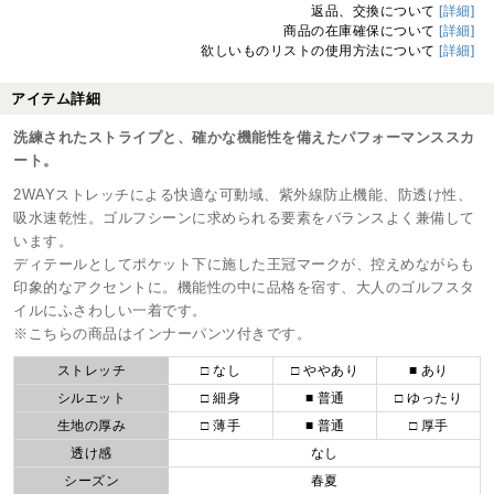
返品、交換について
[詳細]
商品の在庫確保について
[詳細]
欲しいものリストの使用方法について
[詳細]
アイテム詳細
洗練されたストライプと、確かな機能性を備えたパフォーマンススカ
ート。
2WAYストレッチによる快適な可動域、紫外線防止機能、防透け性、
吸水速乾性。ゴルフシーンに求められる要素をバランスよく兼備して
います。
ディテールとしてポケット下に施した王冠マークが、控えめながらも
印象的なアクセントに。機能性の中に品格を宿す、大人のゴルフスタ
イルにふさわしい一着です。
※こちらの商品はインナーパンツ付きです。
ストレッチ
□ なし
□ ややあり
■ あり
シルエット
□ 細身
■ 普通
□ ゆったり
生地の厚み
□ 薄手
■ 普通
□ 厚手
透け感
なし
シーズン
春夏