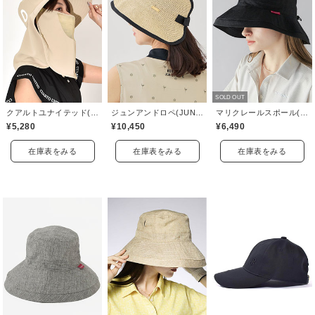
SOLD OUT
クアルトユナイテッド(CUARTO UNITED)
ジュンアンドロペ(JUN&ROPE)
マリクレールスポール(marie claire sport)
¥5,280
¥10,450
¥6,490
在庫表をみる
在庫表をみる
在庫表をみる