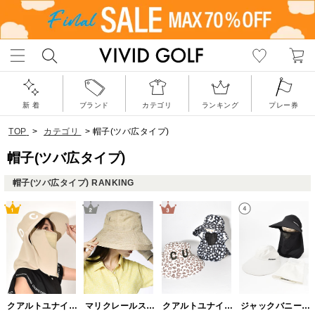
新 着
ブランド
カテゴリ
ランキング
プレー券
TOP
>
カテゴリ
>
帽子(ツバ広タイプ)
帽子(ツバ広タイプ)
帽子(ツバ広タイプ) RANKING
クアルトユナイテッド(CUARTO UNITED)
マリクレールスポール(marie claire sport)
クアルトユナイテッド(CUARTO UNITED)
ジャックバニー(Jack Bunny)