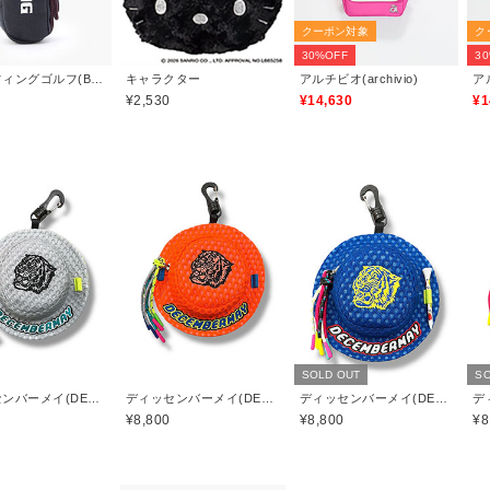
クーポン対象
ク
30%OFF
3
ブリーフィングゴルフ(BRIEFING GOLF)
キャラクター
アルチビオ(archivio)
アル
¥2,530
¥14,630
¥1
SOLD OUT
SO
ディッセンバーメイ(DECEMBERMAY)
ディッセンバーメイ(DECEMBERMAY)
ディッセンバーメイ(DECEMBERMAY)
¥8,800
¥8,800
¥8