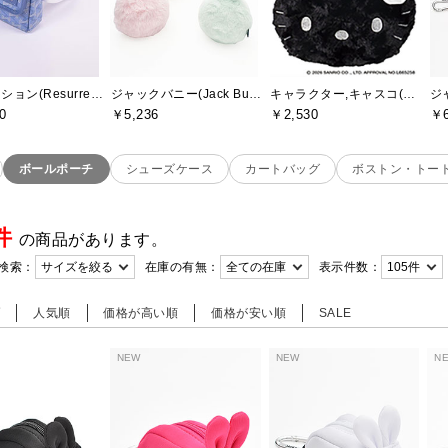
レザレクション(Resurrection)
ジャックバニー(Jack Bunny)
キャラクター,キャスコ(Kasco)
0
￥5,236
￥2,530
￥6
ボールポーチ
シューズケース
カートバッグ
ボストン・トー
9件
の商品があります。
検索：
在庫の有無：
表示件数：
順
人気順
価格が高い順
価格が安い順
SALE
NEW
NEW
N