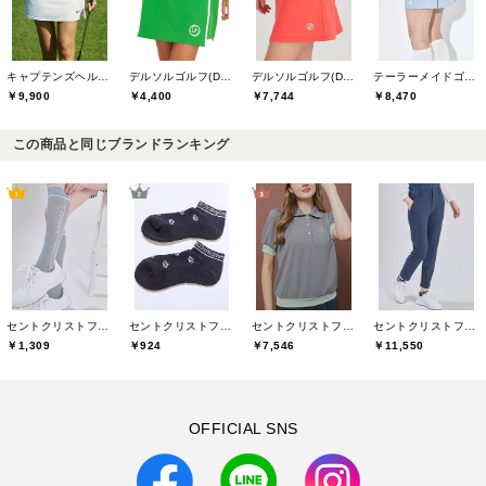
キャプテンズヘルムゴルフ(Captains Helm Golf)
デルソルゴルフ(DELSOL GOLF)
デルソルゴルフ(DELSOL GOLF)
テーラーメイドゴルフ(TaylorMade Golf)
￥9,900
￥4,400
￥7,744
￥8,470
この商品と同じブランドランキング
セントクリストファーゴルフ(St.ChristopherGolf)
セントクリストファーゴルフ(St.ChristopherGolf)
セントクリストファーゴルフ(St.ChristopherGolf)
セントクリストファーゴルフ(St.ChristopherGolf)
￥1,309
￥924
￥7,546
￥11,550
OFFICIAL SNS