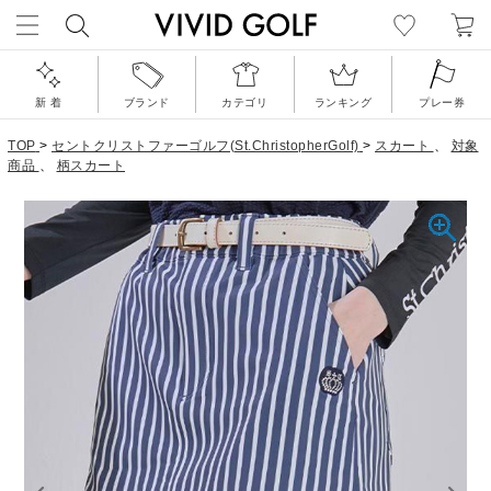
新 着
ブランド
カテゴリ
ランキング
プレー券
TOP
>
セントクリストファーゴルフ(St.ChristopherGolf)
>
スカート
、
対象
商品
、
柄スカート