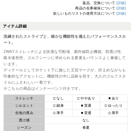
返品、交換について
[詳細]
商品の在庫確保について
[詳細]
欲しいものリストの使用方法について
[詳細]
アイテム詳細
洗練されたストライプと、確かな機能性を備えたパフォーマンススカ
ート。
2WAYストレッチによる快適な可動域、紫外線防止機能、防透け性、
吸水速乾性。ゴルフシーンに求められる要素をバランスよく兼備して
います。
ディテールとしてポケット下に施した王冠マークが、控えめながらも
印象的なアクセントに。機能性の中に品格を宿す、大人のゴルフスタ
イルにふさわしい一着です。
※こちらの商品はインナーパンツ付きです。
ストレッチ
□ なし
□ ややあり
■ あり
シルエット
□ 細身
■ 普通
□ ゆったり
生地の厚み
□ 薄手
■ 普通
□ 厚手
透け感
なし
シーズン
春夏