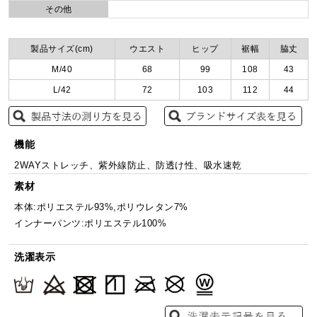
その他
製品サイズ(cm)
ウエスト
ヒップ
裾幅
脇丈
M/40
68
99
108
43
L/42
72
103
112
44
機能
2WAYストレッチ、紫外線防止、防透け性、吸水速乾
素材
本体:ポリエステル93%,ポリウレタン7%
インナーパンツ:ポリエステル100%
洗濯表示