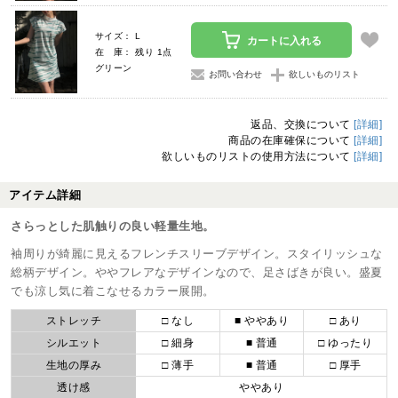
サイズ： L
カートに入れる
在 庫： 残り 1点
グリーン
お問い合わせ
欲しいものリスト
返品、交換について
[詳細]
商品の在庫確保について
[詳細]
欲しいものリストの使用方法について
[詳細]
アイテム詳細
さらっとした肌触りの良い軽量生地。
袖周りが綺麗に見えるフレンチスリーブデザイン。スタイリッシュな
総柄デザイン。ややフレアなデザインなので、足さばきが良い。盛夏
でも涼し気に着こなせるカラー展開。
ストレッチ
□ なし
■ ややあり
□ あり
シルエット
□ 細身
■ 普通
□ ゆったり
生地の厚み
□ 薄手
■ 普通
□ 厚手
透け感
ややあり