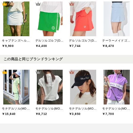
キャプテンズヘルムゴルフ(Captains Helm Golf)
デルソルゴルフ(DELSOL GOLF)
デルソルゴルフ(DELSOL GOLF)
テーラーメイドゴルフ(TaylorMade Golf)
￥9,900
￥4,400
￥7,744
￥8,470
この商品と同じブランドランキング
モナデルソル(MONA DELSOL)
モナデルソル(MONA DELSOL)
モナデルソル(MONA DELSOL)
モナデルソル(MONA DELSOL)
￥15,840
￥8,712
￥3,850
￥7,700