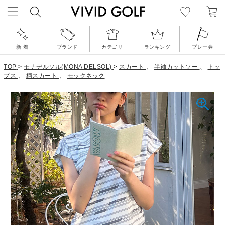
新 着
ブランド
カテゴリ
ランキング
プレー券
TOP
>
モナデルソル(MONA DELSOL)
>
スカート
、
半袖カットソー
、
トッ
プス
、
柄スカート
、
モックネック