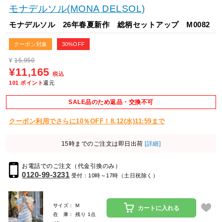
モナデルソル(MONA DELSOL)
モナデルソル 26年春夏新作 総柄セットアップ M0082
クーポン対象
30%OFF
¥
15,950
¥11,165
税込
101
ポイント
還元
SALE品のため返品・交換不可
クーポン利用でさらに10％OFF！8.12(水)11:59まで
15時までのご注文は即日出荷
[詳細]
お電話でのご注文（代金引換のみ）
0120-99-3231
受付：10時～17時（土日祝除く）
サイズ： M
カートに入れる
在 庫： 残り 1点