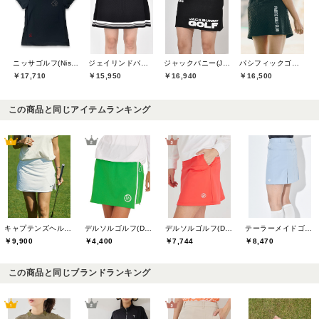
ニッサゴルフ(Nissa Golf)
ジェイリンドバーグ(J.LINDEBERG)
ジャックバニー(Jack Bunny)
パシフィックゴルフクラブ(Pacific GOLF CLUB)
￥17,710
￥15,950
￥16,940
￥16,500
この商品と同じアイテムランキング
キャプテンズヘルムゴルフ(Captains Helm Golf)
デルソルゴルフ(DELSOL GOLF)
デルソルゴルフ(DELSOL GOLF)
テーラーメイドゴルフ(TaylorMade Golf)
￥9,900
￥4,400
￥7,744
￥8,470
この商品と同じブランドランキング