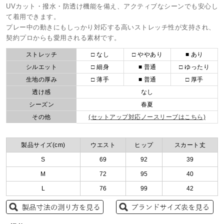
UVカット・撥水・防透け機能を備え、アクティブなシーンでも安心し
て着用できます。
プレー中の動きにもしっかり対応する高いストレッチ性が支持され、
契約プロからも愛用される素材です。
ストレッチ
□ なし
□ ややあり
■ あり
シルエット
□ 細身
■ 普通
□ ゆったり
生地の厚み
□ 薄手
■ 普通
□ 厚手
透け感
なし
シーズン
春夏
その他
(セットアップ対応ノースリーブはこちら)
製品サイズ(cm)
ウエスト
ヒップ
スカート丈
S
69
92
39
M
72
95
40
L
76
99
42