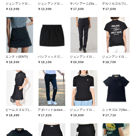
ジュンアンドロペ(JUN&ROPE)
ジュンアンドロペ(JUN&ROPE)
サバンアーニ(SaVaNNI aaNI)
デルソルゴルフ(DELSOL GOLF)
￥13,090
￥13,090
￥17,600
￥17,600
エンティ(ENTI)
パシフィックゴルフクラブ(Pacific GOLF CLUB)
ジュンアンドロペ(JUN&ROPE)
ジュンアンドロペ(JUN&ROPE)
￥18,500
￥18,150
￥20,900
￥18,700
ビームスゴルフ(BEAMS GOLF)
アダバット(adabat)
ジュンアンドロペ(JUN&ROPE)
ニッサゴルフ(Nissa Golf)
￥18,480
￥17,820
￥19,800
￥17,710