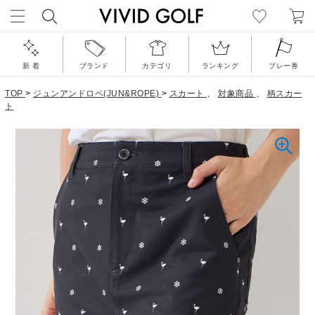
新 着
ブランド
カテゴリ
ランキング
プレー券
TOP
>
ジュンアンドロペ(JUN&ROPE)
>
スカート
、
対象商品
、
柄スカー
ト