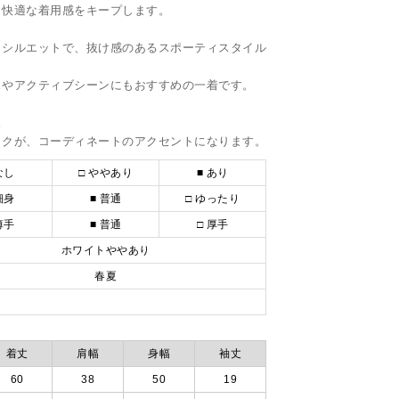
も快適な着用感をキープします。
トシルエットで、抜け感のあるスポーティスタイル
スやアクティブシーンにもおすすめの一着です。
。
ックが、コーディネートのアクセントになります。
なし
□ ややあり
■ あり
細身
■ 普通
□ ゆったり
薄手
■ 普通
□ 厚手
ホワイトややあり
春夏
着丈
肩幅
身幅
袖丈
60
38
50
19