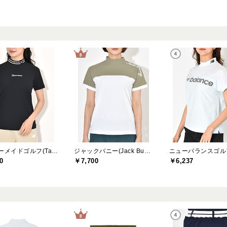
テーラーメイドゴルフ(TaylorMade Golf)
ジャックバニー(Jack Bunny)
0
￥7,700
￥6,237