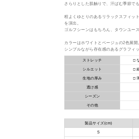
さらりとした肌触りで、汗ばむ季節で
程よくゆとりのあるリラックスフィッ
を演出。
ゴルフシーンはもちろん、タウンユー
カラーはホワイトとベージュの2色展開
シンプルながら存在感のあるグラフィ
ストレッチ
□ 
シルエット
□ 
生地の厚み
□ 
透け感
シーズン
その他
製品サイズ(cm)
S