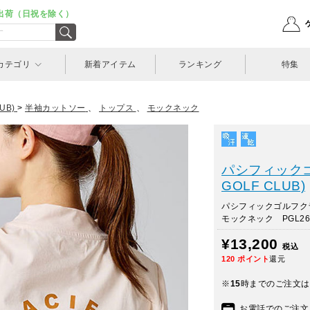
出荷（日祝を除く）
カテゴリ
新着アイテム
ランキング
特集
UB)
>
半袖カットソー
、
トップス
、
モックネック
パシフィックゴル
GOLF CLUB)
パシフィックゴルフク
モックネック PGL261
¥13,200
税込
120
ポイント
還元
※
15
時までのご注文は
お電話でのご注文