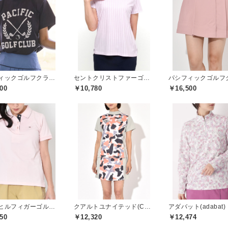
パシフィックゴルフクラブ(Pacific GOLF CLUB)
セントクリストファーゴルフ(St.ChristopherGolf)
00
￥10,780
￥16,500
トミーヒルフィガーゴルフ(TOMMY HILFIGER GOLF)
クアルトユナイテッド(CUARTO UNITED)
アダバット(adabat)
50
￥12,320
￥12,474