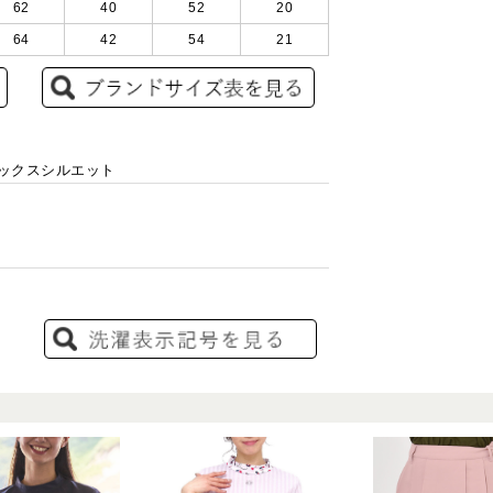
62
40
52
20
64
42
54
21
ラックスシルエット