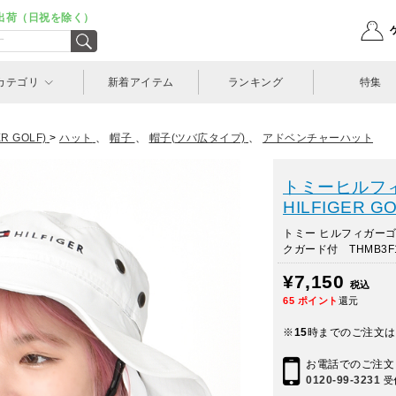
出荷（日祝を除く）
カテゴリ
新着アイテム
ランキング
特集
 GOLF)
>
ハット
、
帽子
、
帽子(ツバ広タイプ)
、
アドベンチャーハット
トミーヒルフィ
HILFIGER GO
トミー ヒルフィガー
クガード付 THMB3F
¥7,150
税込
65
ポイント
還元
※
15
時までのご注文は
お電話でのご注文
0120-99-3231
受