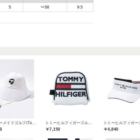
5
〜58
9.5
テーラーメイドゴルフ(TaylorMade Golf)
トミーヒルフィガーゴルフ(TOMMY HILFIGER GOLF)
0
￥7,150
￥4,840