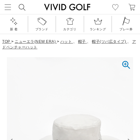
新 着
ブランド
カテゴリ
ランキング
プレー券
TOP
>
ニューエラ(NEW ERA)
>
ハット
、
帽子
、
帽子(ツバ広タイプ)
、
ア
ドベンチャーハット