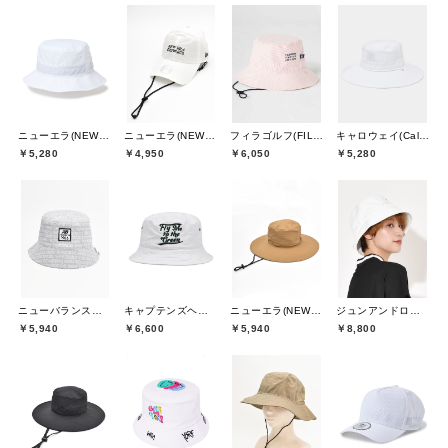
ニューエラ(NEW ERA)
ニューエラ(NEW ERA)
フィラゴルフ(FILA GOLF)
キャロウェイ(Callaway)
￥5,280
￥4,950
￥6,050
￥5,280
ニューバランスゴルフ(New Balance Golf)
キャプテンズヘルムゴルフ(Captains Helm Golf)
ニューエラ(NEW ERA)
ジュンアンドロペ(JUN&ROPE)
￥5,940
￥6,600
￥5,940
￥8,800