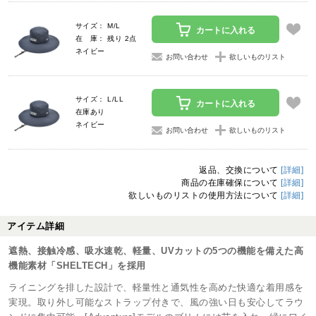
サイズ： M/L
カートに入れる
在 庫： 残り 2点
ネイビー
お問い合わせ
欲しいものリスト
サイズ： L/LL
カートに入れる
在庫あり
ネイビー
お問い合わせ
欲しいものリスト
返品、交換について
[詳細]
商品の在庫確保について
[詳細]
欲しいものリストの使用方法について
[詳細]
アイテム詳細
遮熱、接触冷感、吸水速乾、軽量、UVカットの5つの機能を備えた高
機能素材「SHELTECH」を採用
ライニングを排した設計で、軽量性と通気性を高めた快適な着用感を
実現。取り外し可能なストラップ付きで、風の強い日も安心してラウ