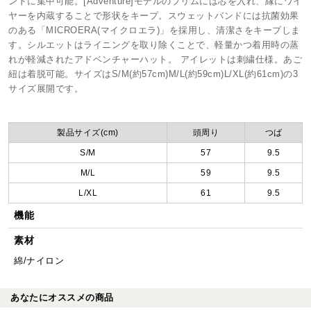
ンドに集中可能。[Adventure]モデルのブリムには芯を入れ、縁にワイ
ヤーを内蔵することで形状をキープ。スウェットバンドには抗菌効果
のある「MICROERA(マイクロエラ)」を採用し、清潔さをキープしま
す。シルエットはライニングを取り除くことで、軽量かつ着用時の蒸
れが軽減されたアドベンチャーハット。 アイレットは刺繍仕様。あご
紐は着脱可能。サイズはS/M(約57cm)M/L(約59cm)L/XL(約61cm)の3
サイズ展開です。
製品サイズ(cm)
頭周り
つば
S/M
57
9.5
M/L
59
9.5
L/XL
61
9.5
機能
素材
綿/ナイロン
あなたにオススメの商品