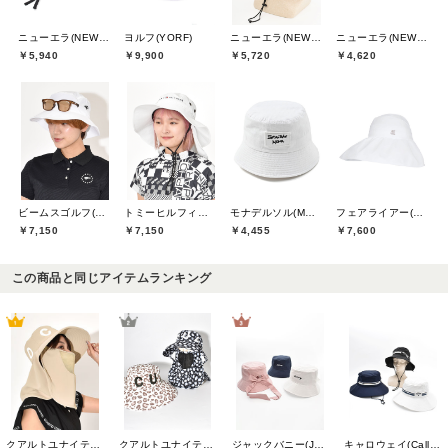
ニューエラ(NEW ERA)
ヨルフ(YORF)
ニューエラ(NEW ERA)
ニューエラ(NEW ERA)
￥5,940
￥9,900
￥5,720
￥4,620
ビームスゴルフ(BEAMS GOLF)
トミーヒルフィガーゴルフ(TOMMY HILFIGER GOLF)
モナデルソル(MONA DELSOL)
フェアライアー(Fair Liar)
￥7,150
￥7,150
￥4,455
￥7,600
この商品と同じアイテムランキング
クアルトユナイテッド(CUARTO UNITED)
クアルトユナイテッド(CUARTO UNITED)
ジャックバニー(Jack Bunny)
キャロウェイ(Callaway)