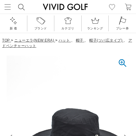
新 着
ブランド
カテゴリ
ランキング
プレー券
TOP
>
ニューエラ(NEW ERA)
>
ハット
、
帽子
、
帽子(ツバ広タイプ)
、
ア
ドベンチャーハット