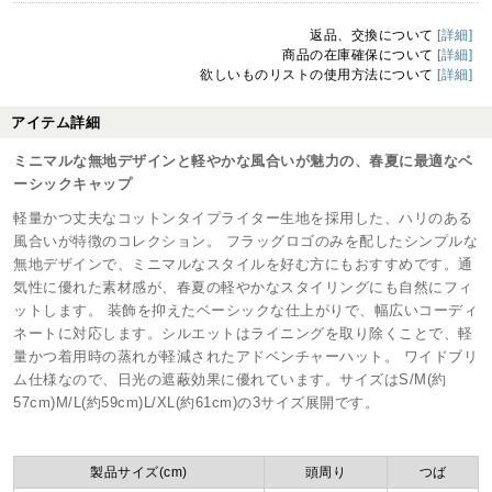
返品、交換について
[詳細]
商品の在庫確保について
[詳細]
欲しいものリストの使用方法について
[詳細]
アイテム詳細
ミニマルな無地デザインと軽やかな風合いが魅力の、春夏に最適なベ
ーシックキャップ
軽量かつ丈夫なコットンタイプライター生地を採用した、ハリのある
風合いが特徴のコレクション。 フラッグロゴのみを配したシンプルな
無地デザインで、ミニマルなスタイルを好む方にもおすすめです。通
気性に優れた素材感が、春夏の軽やかなスタイリングにも自然にフィ
ットします。 装飾を抑えたベーシックな仕上がりで、幅広いコーディ
ネートに対応します。シルエットはライニングを取り除くことで、軽
量かつ着用時の蒸れが軽減されたアドベンチャーハット。 ワイドブリ
ム仕様なので、日光の遮蔽効果に優れています。サイズはS/M(約
57cm)M/L(約59cm)L/XL(約61cm)の3サイズ展開です。
製品サイズ(cm)
頭周り
つば