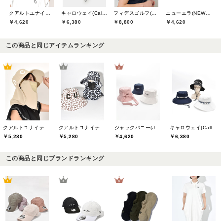
クアルトユナイテッド(CUARTO UNITED)
キャロウェイ(Callaway)
フィデスゴルフ(FIDES GOLF)
ニューエラ(NEW ERA)
￥4,620
￥6,380
￥8,800
￥4,620
この商品と同じアイテムランキング
クアルトユナイテッド(CUARTO UNITED)
クアルトユナイテッド(CUARTO UNITED)
ジャックバニー(Jack Bunny)
キャロウェイ(Callaway)
￥5,280
￥5,280
￥4,620
￥6,380
この商品と同じブランドランキング