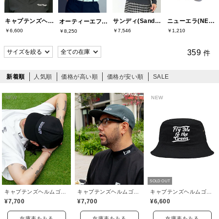
キャプテンズヘルムゴルフ(Captains Helm Golf)
サンディ(Sandie)
ニューエラ(NEW ERA)
オーティーエフ(O.T.F)
￥6,600
￥7,546
￥1,210
￥8,250
359
件
新着順
人気順
価格が高い順
価格が安い順
SALE
NEW
NEW
NEW
SOLD OUT
キャプテンズヘルムゴルフ(Captains Helm Golf)
キャプテンズヘルムゴルフ(Captains Helm Golf)
キャプテンズヘルムゴルフ(Captains Helm Golf)
¥7,700
¥7,700
¥6,600
在庫表をみる
在庫表をみる
在庫表をみる