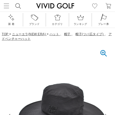
新 着
ブランド
カテゴリ
ランキング
プレー券
TOP
>
ニューエラ(NEW ERA)
>
ハット
、
帽子
、
帽子(ツバ広タイプ)
、
ア
ドベンチャーハット