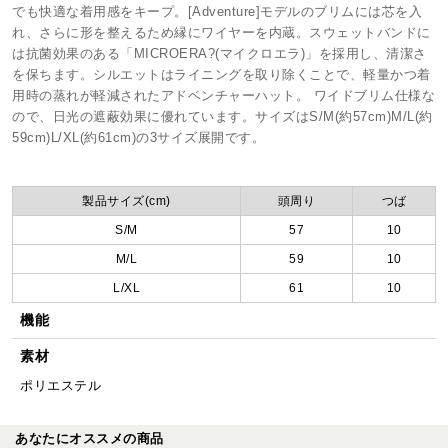
でも快適な着用感をキープ。[Adventure]モデルのブリムには芯を入
れ、さらに形を整えるため縁にワイヤーを内蔵。スウェットバンドに
は抗菌効果のある「MICROERA?(マイクロエラ)」を採用し、清潔さ
を保ちます。シルエットはライニングを取り除くことで、軽量かつ着
用時の蒸れが軽減されたアドベンチャーハット。 ワイドブリム仕様な
ので、日光の遮蔽効果に優れています。サイズはS/M(約57cm)M/L(約
59cm)L/XL(約61cm)の3サイズ展開です。
製品サイズ(cm)
頭周り
つば
S/M
57
10
M/L
59
10
L/XL
61
10
機能
素材
ポリエステル
あなたにオススメの商品