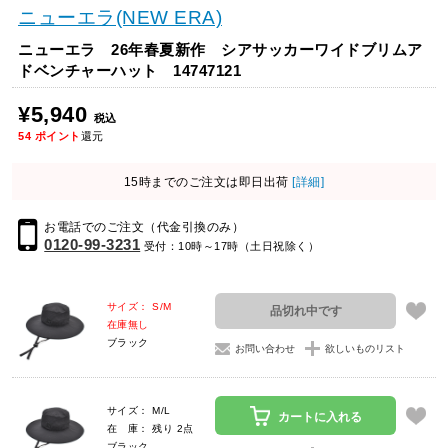
ニューエラ(NEW ERA)
ニューエラ 26年春夏新作 シアサッカーワイドブリムア
ドベンチャーハット 14747121
¥5,940
税込
54
ポイント
還元
15時までのご注文は即日出荷
[詳細]
お電話でのご注文（代金引換のみ）
0120-99-3231
受付：10時～17時（土日祝除く）
サイズ： S/M
品切れ中です
在庫無し
ブラック
お問い合わせ
欲しいものリスト
サイズ： M/L
カートに入れる
在 庫： 残り 2点
ブラック