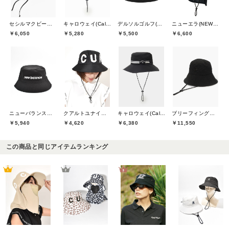
セシルマクビーグリーン(CECIL McBEE green)
キャロウェイ(Callaway)
デルソルゴルフ(DELSOL GOLF)
ニューエラ(NEW ERA)
￥6,050
￥5,280
￥5,500
￥6,600
ニューバランスゴルフ(New Balance Golf)
クアルトユナイテッド(CUARTO UNITED)
キャロウェイ(Callaway)
ブリーフィングゴルフ(BRIEFING GOLF)
￥5,940
￥4,620
￥6,380
￥11,550
この商品と同じアイテムランキング