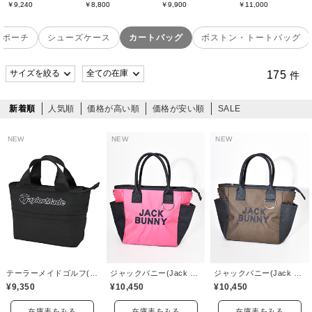
￥9,240
￥8,800
￥9,900
￥11,000
ルポーチ
シューズケース
カートバッグ
ボストン・トートバッグ
175
件
新着順
人気順
価格が高い順
価格が安い順
SALE
NEW
NEW
NEW
テーラーメイドゴルフ(TaylorMade Golf)
ジャックバニー(Jack Bunny)
ジャックバニー(Jack Bunny)
¥9,350
¥10,450
¥10,450
在庫表をみる
在庫表をみる
在庫表をみる