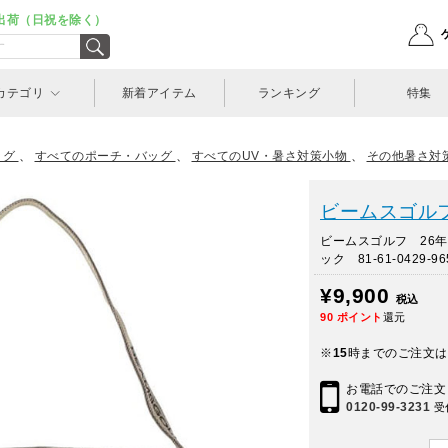
出荷（日祝を除く）
カテゴリ
新着アイテム
ランキング
特集
ッグ
、
すべてのポーチ・バッグ
、
すべてのUV・暑さ対策小物
、
その他暑さ対
ビームスゴルフ(
ビームスゴルフ 26
ック 81-61-0429-96
¥9,900
税込
90
ポイント
還元
※
15
時までのご注文は
お電話でのご注文
0120-99-3231
受