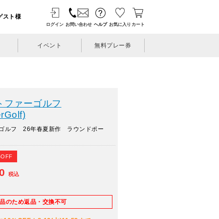
ゲスト様
ログイン
お問い合わせ
ヘルプ
お気に入り
カート
イベント
無料プレー券
トファーゴルフ
rGolf)
ゴルフ 26年春夏新作 ラウンドポー
%OFF
60
税込
E品のため返品・交換不可