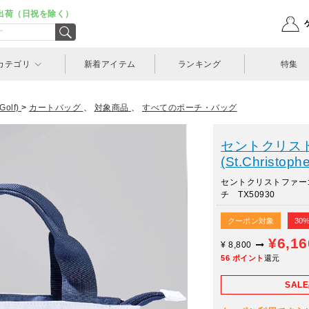
出荷（日祝を除く）
カテゴリ
新着アイテム
ランキング
特集
olf)
>
カートバッグ
、
対象商品
、
すべてのポーチ・バッグ
セントクリス
(St.Christophe
セントクリストファー
チ TX50930
クーポン対象
30
¥6,1
¥
8,800
56
ポイント
還元
SAL