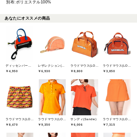
別布:ポリエステル100%
あなたにオススメの商品
ディッセンバーメイ(DECEMBERMAY)
レザレクション(Resurrection)
ラウドマウス(LOUDMOUTH)
ラウドマウス(LOUDMOUTH)
￥4,950
￥6,930
￥8,800
￥3,850
ラウドマウス(LOUDMOUTH)
ラウドマウス(LOUDMOUTH)
サンディ(Sandie)
ラウドマウス(LOUDMOUTH)
￥8,470
￥9,350
￥6,006
￥7,315