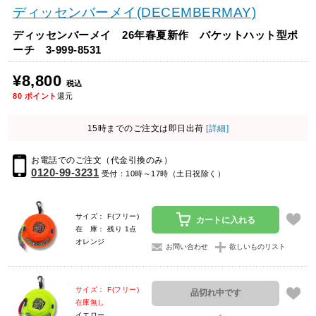
ディッセンバーメイ(DECEMBERMAY)
ディッセンバーメイ 26年春夏新作 バケットハット型ポ
ーチ 3-999-8531
¥8,800
税込
80
ポイント
還元
15時までのご注文は即日出荷
[詳細]
お電話でのご注文（代金引換のみ）
0120-99-3231
受付：10時～17時（土日祝除く）
サイズ： F(フリー)
カートに入れる
在 庫： 残り 1点
オレンジ
お問い合わせ
欲しいものリスト
サイズ： F(フリー)
品切れ中です
在庫無し
イエロー