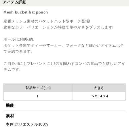
アイテム詳細
Mesh bucket hat pouch
定番メッシュ素材のバケットハット型ポーチ登場!
豊富なカラーバリエーションが特徴で華やかさをプラスします!
ボールは3個収納。
ポケット多彩でティーやマーカー、フォークなど細かいアイテムは全
て完結できます。
ご自身用にもプレゼントにも!男女問わずコンペの景品でも嬉しいアイ
テムです。
製品サイズ(cm)
大きさ
F
15 x 14 x 4
機能
素材
本体:ポリエステル100%