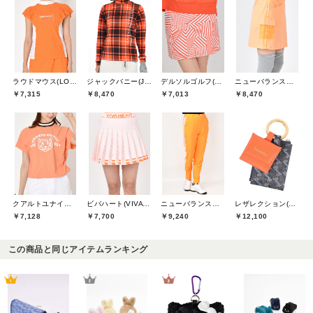
ラウドマウス(LOUDMOUTH)
ジャックバニー(Jack Bunny)
デルソルゴルフ(DELSOL GOLF)
ニューバランスゴルフ(New Balance Golf)
￥7,315
￥8,470
￥7,013
￥8,470
クアルトユナイテッド(CUARTO UNITED)
ビバハート(VIVA HEART)
ニューバランスゴルフ(New Balance Golf)
レザレクション(Resurrection)
￥7,128
￥7,700
￥9,240
￥12,100
この商品と同じアイテムランキング