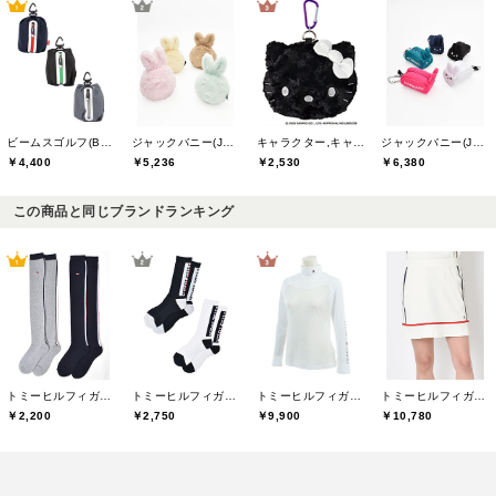
ビームスゴルフ(BEAMS GOLF)
ジャックバニー(Jack Bunny)
キャラクター,キャスコ(Kasco)
ジャックバニー(Jack Bunny)
￥4,400
￥5,236
￥2,530
￥6,380
この商品と同じブランドランキング
トミーヒルフィガーゴルフ(TOMMY HILFIGER GOLF)
トミーヒルフィガーゴルフ(TOMMY HILFIGER GOLF)
トミーヒルフィガーゴルフ(TOMMY HILFIGER GOLF)
トミーヒルフィガーゴルフ(TOMMY HILFIGER GOLF)
￥2,200
￥2,750
￥9,900
￥10,780