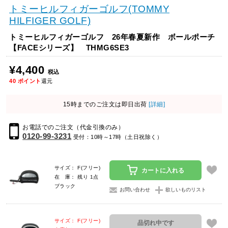
トミーヒルフィガーゴルフ(TOMMY
HILFIGER GOLF)
トミーヒルフィガーゴルフ 26年春夏新作 ボールポーチ
【FACEシリーズ】 THMG6SE3
¥4,400
税込
40
ポイント
還元
15時までのご注文は即日出荷
[詳細]
お電話でのご注文（代金引換のみ）
0120-99-3231
受付：10時～17時（土日祝除く）
サイズ： F(フリー)
カートに入れる
在 庫： 残り 1点
ブラック
お問い合わせ
欲しいものリスト
サイズ： F(フリー)
品切れ中です