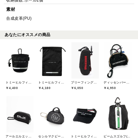
収納個数:ボール2個
素材
合成皮革(PU)
あなたにオススメの商品
トミーヒルフィガーゴルフ(TOMMY HILFIGER GOLF)
トミーヒルフィガーゴルフ(TOMMY HILFIGER GOLF)
ブリーフィングゴルフ(BRIEFING GOLF)
ディッセンバーメイ(DECEMBERMAY)
￥4,400
￥4,180
￥6,050
￥4,950
アールエルエックスゴルフ(RLX GOLF)
セシルマクビーグリーン(CECIL McBEE green)
トミーヒルフィガーゴルフ(TOMMY HILFIGER GOLF)
ビームスゴルフ(BEAMS GOLF)