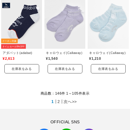
クーポン対象
タイムセール5%OFF
アダバット(adabat)
キャロウェイ(Callaway)
キャロウェイ(Callaway)
¥2,613
¥1,540
¥1,210
在庫表をみる
在庫表をみる
在庫表をみる
商品数：146件 1～
105
件表示
1
2
次へ>>
OFFICIAL SNS