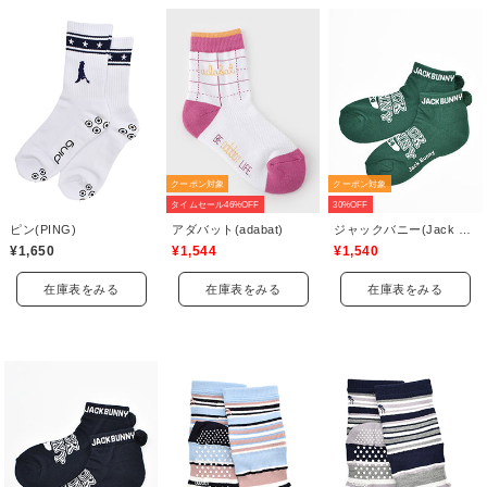
クーポン対象
クーポン対象
タイムセール46%OFF
30%OFF
ピン(PING)
アダバット(adabat)
ジャックバニー(Jack Bunny)
¥1,650
¥1,544
¥1,540
在庫表をみる
在庫表をみる
在庫表をみる