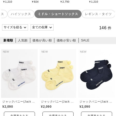
￥1,210
￥924
￥2,750
￥1,210
クス
ハイソックス
ミドル・ショートソックス
レギンス・タイツ
146
件
新着順
人気順
価格が高い順
価格が安い順
SALE
NEW
NEW
NEW
ジャックバニー(Jack Bunny)
ジャックバニー(Jack Bunny)
ジャックバニー(Jack Bunny)
¥2,090
¥2,090
¥2,090
在庫表をみる
在庫表をみる
在庫表をみる