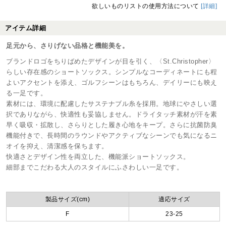
欲しいものリストの使用方法について
[詳細]
アイテム詳細
足元から、さりげない品格と機能美を。
ブランドロゴをちりばめたデザインが目を引く、〈St.Christopher〉
らしい存在感のショートソックス。シンプルなコーディネートにも程
よいアクセントを添え、ゴルフシーンはもちろん、デイリーにも映え
る一足です。
素材には、環境に配慮したサステナブル糸を採用。地球にやさしい選
択でありながら、快適性も妥協しません。ドライタッチ素材が汗を素
早く吸収・拡散し、さらりとした履き心地をキープ。さらに抗菌防臭
機能付きで、長時間のラウンドやアクティブなシーンでも気になるニ
オイを抑え、清潔感を保ちます。
快適さとデザイン性を両立した、機能派ショートソックス。
細部までこだわる大人のスタイルにふさわしい一足です。
製品サイズ(cm)
適応サイズ
F
23-25