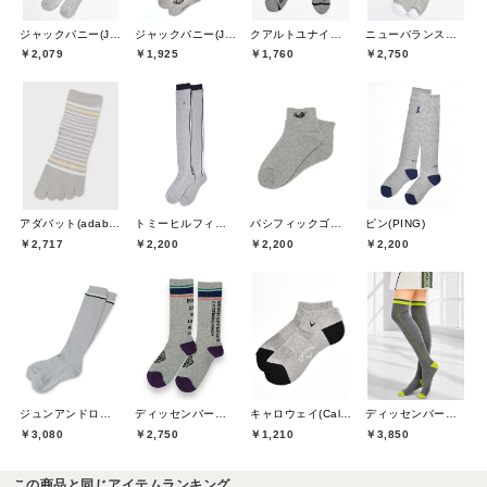
ジャックバニー(Jack Bunny)
ジャックバニー(Jack Bunny)
クアルトユナイテッド(CUARTO UNITED)
ニューバランスゴルフ(New Balance Golf)
￥2,079
￥1,925
￥1,760
￥2,750
アダバット(adabat)
トミーヒルフィガーゴルフ(TOMMY HILFIGER GOLF)
パシフィックゴルフクラブ(Pacific GOLF CLUB)
ピン(PING)
￥2,717
￥2,200
￥2,200
￥2,200
ジュンアンドロペ(JUN&ROPE)
ディッセンバーメイ(DECEMBERMAY)
キャロウェイ(Callaway)
ディッセンバーメイ(DECEMBERMAY)
￥3,080
￥2,750
￥1,210
￥3,850
この商品と同じアイテムランキング