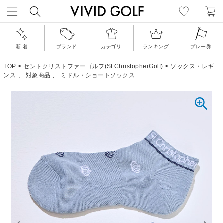
新 着
ブランド
カテゴリ
ランキング
プレー券
TOP
>
セントクリストファーゴルフ(St.ChristopherGolf)
>
ソックス・レギ
ンス
、
対象商品
、
ミドル・ショートソックス