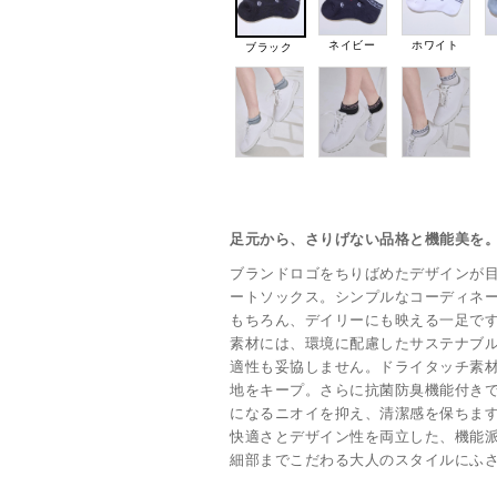
ネイビー
ホワイト
ブラック
足元から、さりげない品格と機能美を
ブランドロゴをちりばめたデザインが目を引く
ートソックス。シンプルなコーディネ
もちろん、デイリーにも映える一足で
素材には、環境に配慮したサステナブ
適性も妥協しません。ドライタッチ素
地をキープ。さらに抗菌防臭機能付き
になるニオイを抑え、清潔感を保ちま
快適さとデザイン性を両立した、機能
細部までこだわる大人のスタイルにふ