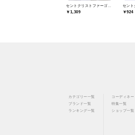
セントクリストファーゴルフ(St.ChristopherGolf)
￥1,309
￥924
カテゴリー一覧
コーディネー
ブランド一覧
特集一覧
ランキング一覧
ショップ一覧