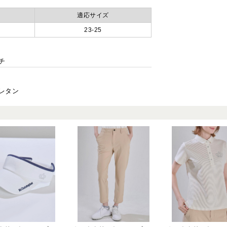
適応サイズ
23-25
チ
レタン