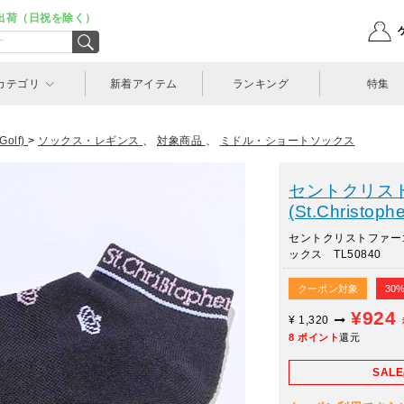
出荷（日祝を除く）
カテゴリ
新着アイテム
ランキング
特集
olf)
>
ソックス・レギンス
、
対象商品
、
ミドル・ショートソックス
セントクリス
(St.Christophe
セントクリストファー
ックス TL50840
クーポン対象
30
¥924
¥
1,320
8
ポイント
還元
SAL