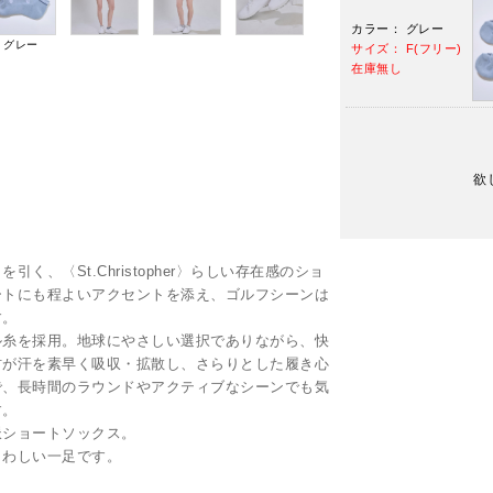
カラー： グレー
グレー
サイズ： F(フリー)
在庫無し
欲
。
、〈St.Christopher〉らしい存在感のショ
ートにも程よいアクセントを添え、ゴルフシーンは
す。
ル糸を採用。地球にやさしい選択でありながら、快
材が汗を素早く吸収・拡散し、さらりとした履き心
で、長時間のラウンドやアクティブなシーンでも気
す。
派ショートソックス。
さわしい一足です。