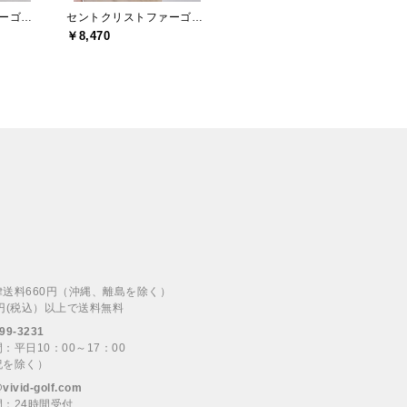
セントクリストファーゴルフ(St.ChristopherGolf)
セントクリストファーゴルフ(St.ChristopherGolf)
￥8,470
律送料660円（沖縄、離島を除く）
00円(税込）以上で送料無料
99-3231
：平日10：00～17：00
祝を除く）
@vivid-golf.com
：24時間受付