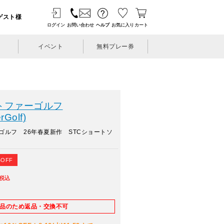
ゲスト様
ログイン
お問い合わせ
ヘルプ
お気に入り
カート
イベント
無料プレー券
トファーゴルフ
rGolf)
ゴルフ 26年春夏新作 STCショートソ
%OFF
税込
E品のため返品・交換不可