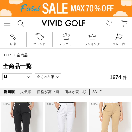
新 着
ブランド
カテゴリ
ランキング
プレー券
TOP
>
全商品
全商品一覧
1974
件
新着順
人気順
価格が高い順
価格が安い順
SALE
NEW
NEW
NEW