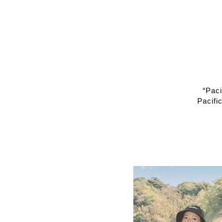
“Pa
Paci