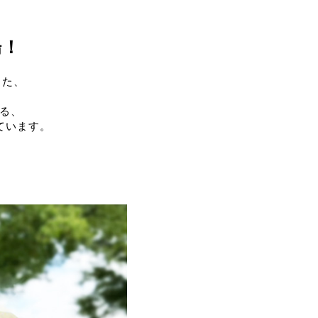
場！
した、
よる、
ています。