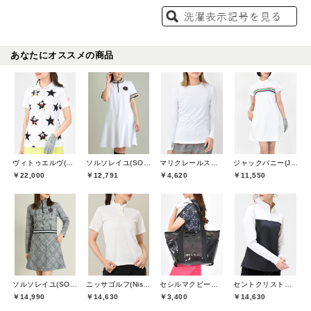
あなたにオススメの商品
ヴィトゥエルヴ(V12)
ソルソレイユ(SOUS LE SOLEIL)
マリクレールスポール(marie claire sport)
ジャックバニー(Jack Bunny)
￥22,000
￥12,791
￥4,620
￥11,550
ソルソレイユ(SOUS LE SOLEIL)
ニッサゴルフ(Nissa Golf)
セシルマクビーグリーン(CECIL McBEE green)
セントクリストファーゴルフ(St.ChristopherGolf)
￥14,990
￥14,630
￥3,400
￥14,630