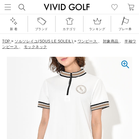
新 着
ブランド
カテゴリ
ランキング
プレー券
TOP
>
ソルソレイユ(SOUS LE SOLEIL)
>
ワンピース
、
対象商品
、
半袖ワ
ンピース
、
モックネック