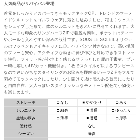
人気商品がリバイバル登場!
首元をしっかりとカバーできるモックネックOP。トレンドのマーメ
イドシルエットをゴルフウェアに落とし込みました。程よくウェスト
をシェイプした形で、体のシルエットをきれいに見せてくれます。大
人モードな印象のリングハーフZIPで着脱も簡単。ポケットはティー
やボールも入れやすい深めの設計です。SOUS LE SOLEILオリジナ
ルのワッペンもアイキャッチに◎。ペチパンツ付きなので、高い場所
のプレーも安心。アクティブな動きに伸び伸びと対応できるストレッ
チ性◎。フィット感が心地よく感じるサラっとした鹿の子素材。プレ
ー時に嬉しいUVカット機能付き。1枚でスタイルが決まるワンピース
なので迷いがちなスタイリングのお悩みを即解決!ハーフZIPをフルで
閉めてモックネックにしたり、少し開けて抜け感のある首元にしたり
と自由自在。大人っぽいスタイリッシュなモノトーン配色で小物使い
も楽しめます。
ストレッチ
□ なし
■ ややあり
□ あり
シルエット
□ 細身
■ 普通
□ ゆったり
生地の厚み
□ 薄手
■ 普通
□ 厚手
透け感
なし
シーズン
春夏