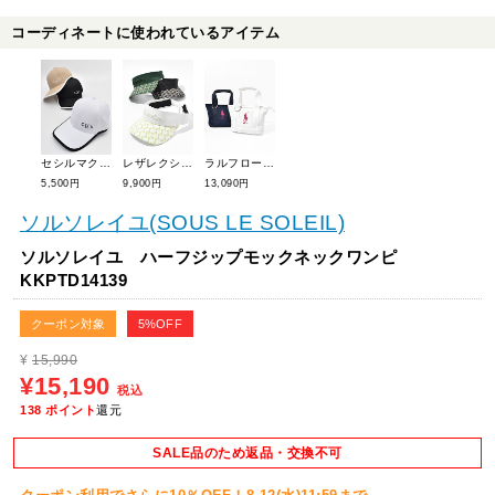
コーディネートに使われているアイテム
セシルマクビーグリーン ツバ広パイピングキャップ CGS25119CP
レザレクション GMブリムサンバイザー BE12SV01
ラルフローレンゴルフ カートポーチ RLZ109
5,500円
9,900円
13,090円
ソルソレイユ(SOUS LE SOLEIL)
ソルソレイユ ハーフジップモックネックワンピ
KKPTD14139
クーポン対象
5%OFF
¥
15,990
¥15,190
税込
138
ポイント
還元
SALE品のため返品・交換不可