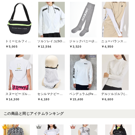
トミーヒルフィガーゴルフ(TOMMY HILFIGER GOLF)
ソルソレイユ(SOUS LE SOLEIL)
ジャックバニー(Jack Bunny)
ニューバランスゴルフ(New Balance Golf)
￥5,005
￥12,594
￥3,520
￥4,950
スヌーピーゴルフ(SNOOPY GOLF)
セシルマクビーグリーン(CECIL McBEE green)
ペンデュラム(Pendulum)
デルソルゴルフ(DELSOL GOLF)
￥14,300
￥4,180
￥15,400
￥6,600
この商品と同じアイテムランキング