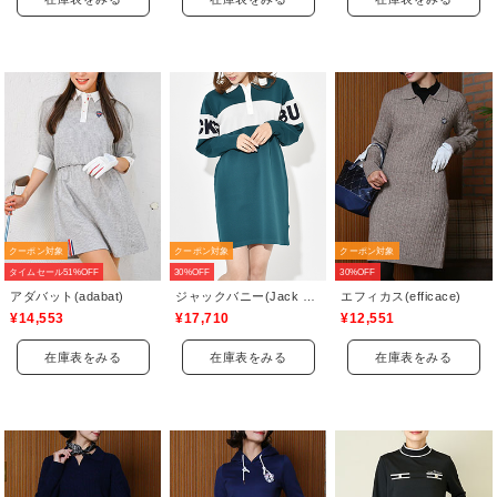
クーポン対象
クーポン対象
クーポン対象
タイムセール51%OFF
30%OFF
30%OFF
アダバット(adabat)
ジャックバニー(Jack Bunny)
エフィカス(efficace)
¥14,553
¥17,710
¥12,551
在庫表をみる
在庫表をみる
在庫表をみる