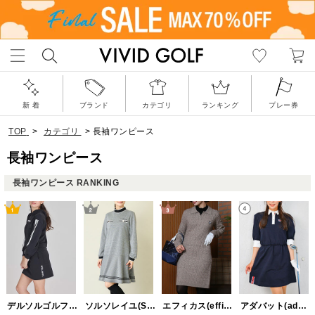
新 着
ブランド
カテゴリ
ランキング
プレー券
TOP
>
カテゴリ
>
長袖ワンピース
長袖ワンピース
長袖ワンピース RANKING
デルソルゴルフ(DELSOL GOLF)
ソルソレイユ(SOUS LE SOLEIL)
エフィカス(efficace)
アダバット(adabat)