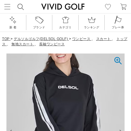
新 着
ブランド
カテゴリ
ランキング
プレー券
TOP
>
デルソルゴルフ(DELSOL GOLF)
>
ワンピース
、
スカート
、
トップ
ス
、
無地スカート
、
長袖ワンピース