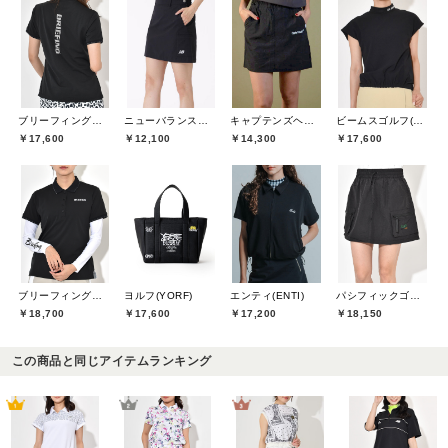
ブリーフィングゴルフ(BRIEFING GOLF)
ニューバランスゴルフ(New Balance Golf)
キャプテンズヘルムゴルフ(Captains Helm Golf)
ビームスゴルフ(BEAMS GOLF)
￥17,600
￥12,100
￥14,300
￥17,600
ブリーフィングゴルフ(BRIEFING GOLF)
ヨルフ(YORF)
エンティ(ENTI)
パシフィックゴルフクラブ(Pacific GOLF CLUB)
￥18,700
￥17,600
￥17,200
￥18,150
この商品と同じアイテムランキング