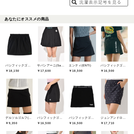
あなたにオススメの商品
パシフィックゴルフクラブ(Pacific GOLF CLUB)
サバンアーニ(SaVaNNI aaNI)
エンティ(ENTI)
パシフィックゴルフクラブ(Pacific GOLF CLUB)
￥18,150
￥17,600
￥18,500
￥16,500
デルソルゴルフ(DELSOL GOLF)
パシフィックゴルフクラブ(Pacific GOLF CLUB)
ジュンアンドロペ(JUN&ROPE)
パシフィックゴルフクラブ(Pacific GOLF CLUB)
￥9,350
￥16,500
￥17,710
￥16,500