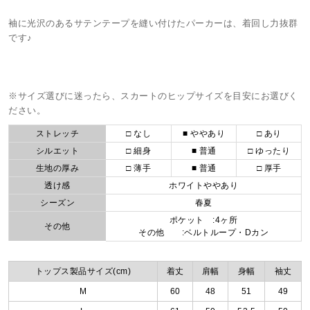
袖に光沢のあるサテンテープを縫い付けたパーカーは、着回し力抜群
です♪
※サイズ選びに迷ったら、スカートのヒップサイズを目安にお選びく
ださい。
ストレッチ
□ なし
■ ややあり
□ あり
シルエット
□ 細身
■ 普通
□ ゆったり
生地の厚み
□ 薄手
■ 普通
□ 厚手
透け感
ホワイトややあり
シーズン
春夏
ポケット :4ヶ所
その他
その他 :ベルトループ・Dカン
トップス製品サイズ(cm)
着丈
肩幅
身幅
袖丈
M
60
48
51
49