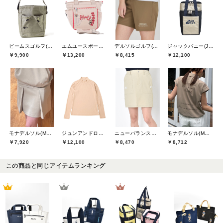
ビームスゴルフ(BEAMS GOLF)
エムユースポーツ(M・U SPORTS)
デルソルゴルフ(DELSOL GOLF)
ジャックバニー(Jack Bunny)
￥9,900
￥13,200
￥8,415
￥12,100
モナデルソル(MONA DELSOL)
ジュンアンドロペ(JUN&ROPE)
ニューバランスゴルフ(New Balance Golf)
モナデルソル(MONA DELSOL)
￥7,920
￥12,100
￥8,470
￥8,712
この商品と同じアイテムランキング