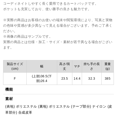
コーディネイトしやすく長く愛用できるカートバックです。
ポケットも充実しており、使い勝手の良さも魅力です。
※実際の商品はお客様のお使いの端末や閲覧環境により、写真と実物
の色味や質感が多少異なって見える場合がございます。予めご了承く
ださい。
※画像の商品はサンプルです。
実際の商品とは仕様・加工・サイズ・素材が若干異なる場合がござい
ます。
製品サイズ
高さ/筒
持ち手の長
重量
幅
マチ
(cm)
丈
さ
(g)
(上部)36.5(下
F
23.5
14.4
32.3
385
部)26.4
機能
素材
(表地) ポリエステル (裏地) ポリエステル (テープ部分) ナイロン (皮
革部分) 合成皮革