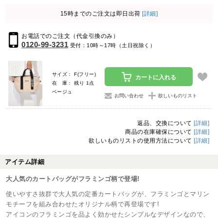
15時までのご注文は即日出荷
[詳細]
お電話でのご注文（代金引換のみ）
0120-99-3231
受付：10時～17時（土日祝除く）
サイズ： F(フリー)
カートに入れる
在 庫： 残り 1点
ベージュ
お問い合わせ
欲しいものリスト
返品、交換について
[詳細]
商品の在庫確保について
[詳細]
欲しいものリストの使用方法について
[詳細]
アイテム詳細
大人気のカートバッグがフラミンゴ柄で登場!
使いやすさ抜群で大人気の定番カートバッグが、フラミンゴとマリン
モチーフを組み合わせたオリジナル柄で再登場です!
アイコンのフラミンゴを品よく効かせたシンプルなデザインなので、