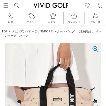
新 着
ブランド
カテゴリ
ランキング
プレー券
TOP
>
ジュンアンドロペ(JUN&ROPE)
>
カートバッグ
、
対象商品
、
すべ
てのポーチ・バッグ