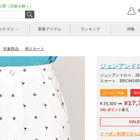
出荷（日祝を除く）
カテゴリ
新着アイテム
ランキング
特集
、
対象商品
、
柄スカート
ジュンアンドロペ
ジュンアンドロペ 2
スカート ERC46100
クーポン対象
30
¥17,
¥
25,300
161
ポイント
還元
SAL
クーポン利用でさらに10