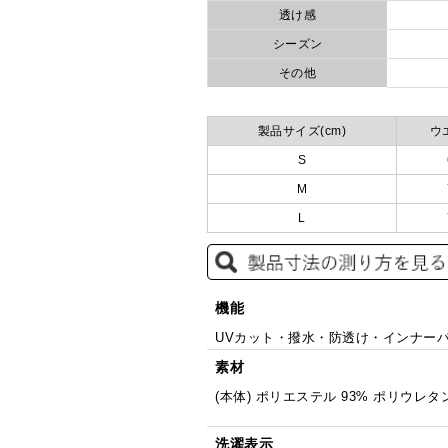
透け感
シーズン
その他
製品サイズ(cm)
ウ
S
M
L
機能
UVカット・撥水・防透け・インナー
素材
(本体) ポリエステル 93% ポリウレタン
洗濯表示