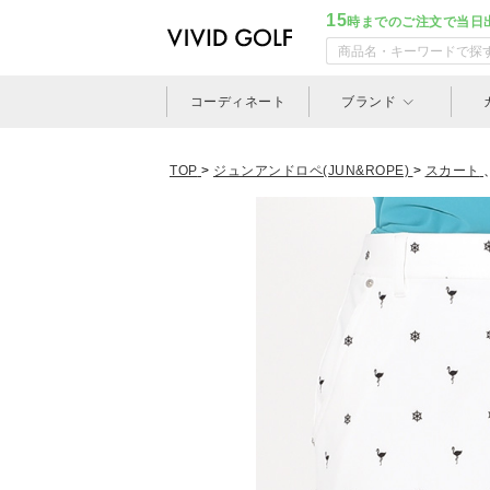
15
時までのご注文で当日
コーディネート
ブランド
TOP
>
ジュンアンドロペ(JUN&ROPE)
>
スカート