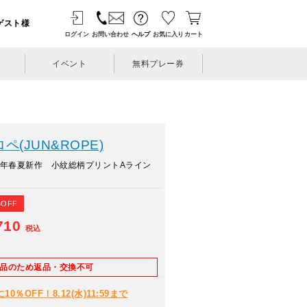
ゲスト様
ログイン
お問い合わせ
ヘルプ
お気に入り
カート
イベント
無料プレー券
(JUN&ROPE)
6年春夏新作 小紋総柄プリントAライン
%OFF
710
税込
E品のため返品・交換不可
％OFF！8.12(水)11:59まで