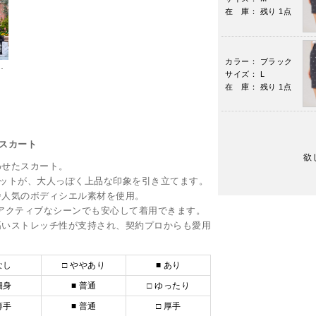
在 庫： 残り 1点
カラー： ブラック
プリントカートバッグ ERX46100
サイズ： L
在 庫： 残り 1点
スカート
欲
わせたスカート。
エットが、大人っぽく上品な印象を引き立てます。
番人気のボディシエル素材を使用。
アクティブなシーンでも安心して着用できます。
高いストレッチ性が支持され、契約プロからも愛用
なし
□ ややあり
■ あり
細身
■ 普通
□ ゆったり
薄手
■ 普通
□ 厚手