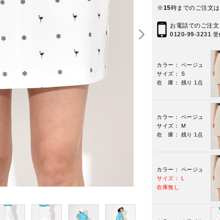
※
15
時までのご注文は
お電話でのご注文
0120-99-3231
受
カラー： ベージュ
サイズ： S
在 庫： 残り 1点
カラー： ベージュ
サイズ： M
在 庫： 残り 1点
カラー： ベージュ
サイズ： L
在庫無し