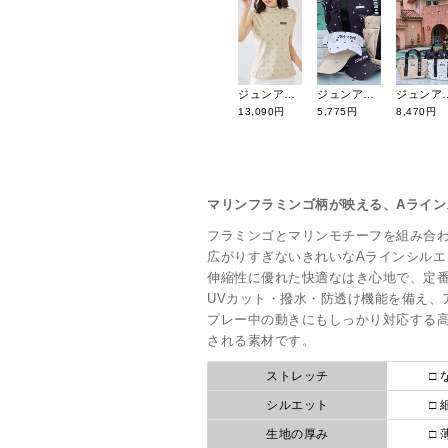
ジュンアンドロペ 26年春夏新作 小紋総柄プリントノースリーブプルオーバー ERM46100
ジュンアンドロペ 26年春夏新作 小紋柄バイザー ERU46100
ジュンアンドロペ 26年春夏新作 小紋柄
13,090円
5,775円
8,470円
マリンフラミンゴ柄が映える、Aライン
フラミンゴとマリンモチーフを組み合
広がりすぎないきれいなAラインシル
伸縮性に優れた快適なはき心地で、定
UVカット・撥水・防透け機能を備え、
プレー中の動きにもしっかり対応する
される素材です。
ストレッチ
□ 
シルエット
□ 
生地の厚み
□ 