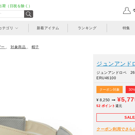
出荷（日祝を除く）
カテゴリ
新着アイテム
ランキング
特集
ザー
、
対象商品
、
帽子
ジュンアンドロペ
ジュンアンドロペ 2
ERU46100
クーポン対象
30
¥5,7
¥
8,250
52
ポイント
還元
SAL
クーポン利用でさらに10