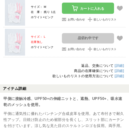
サイズ： M
カートに入れる
在 庫： 残り 1点
ホワイト×ピンク
お問い合わせ
欲しいものリスト
サイズ： L
品切れ中です
在庫無し
ホワイト×ピンク
お問い合わせ
欲しいものリスト
返品、交換について
[詳細]
商品の在庫確保について
[詳細]
欲しいものリストの使用方法について
[詳細]
アイテム詳細
甲側に接触冷感、UPF50+の伸縮ニットと、遮熱、UPF50+、吸水速
乾のメッシュを使用。
平側に通気性に優れたパンチング合成皮革を使用。あて布付きで耐久
性アップ。日焼け防止のため裾部分を長くし、スリット部にカーテン
を付けています。涼し気な見た目のスケルトンロゴを採用。両手用。