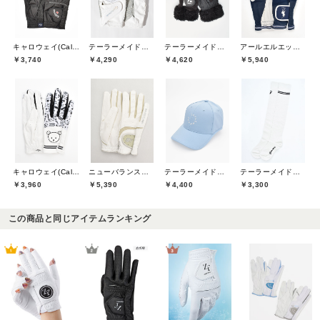
キャロウェイ(Callaway)
テーラーメイドゴルフ(TaylorMade Golf)
テーラーメイドゴルフ(TaylorMade Golf)
アールエルエックスゴルフ(RLX GOLF)
￥3,740
￥4,290
￥4,620
￥5,940
キャロウェイ(Callaway)
ニューバランスゴルフ(New Balance Golf)
テーラーメイドゴルフ(TaylorMade Golf)
テーラーメイドゴルフ(TaylorMade Golf)
￥3,960
￥5,390
￥4,400
￥3,300
この商品と同じアイテムランキング