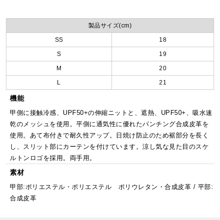
製品サイズ(cm)
SS
18
S
19
M
20
L
21
機能
甲側に接触冷感、UPF50+の伸縮ニットと、遮熱、UPF50+、吸水速
乾のメッシュを使用。平側に通気性に優れたパンチング合成皮革を
使用。あて布付きで耐久性アップ。日焼け防止のため裾部分を長く
し、スリット部にカーテンを付けています。涼し気な見た目のスケ
ルトンロゴを採用。両手用。
素材
甲部:ポリエステル・ポリエステル ポリウレタン・合成皮革 / 平部:
合成皮革