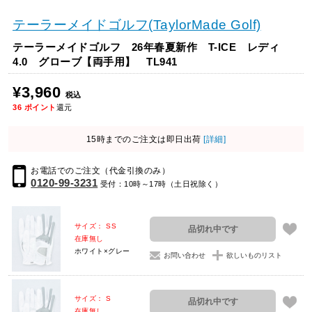
テーラーメイドゴルフ(TaylorMade Golf)
テーラーメイドゴルフ 26年春夏新作 T-ICE レディ
4.0 グローブ【両手用】 TL941
¥3,960
税込
36
ポイント
還元
15時までのご注文は即日出荷
[詳細]
お電話でのご注文（代金引換のみ）
0120-99-3231
受付：10時～17時（土日祝除く）
サイズ： SS
品切れ中です
在庫無し
ホワイト×グレー
お問い合わせ
欲しいものリスト
サイズ： S
品切れ中です
在庫無し