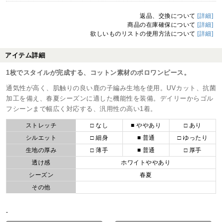
返品、交換について
[詳細]
商品の在庫確保について
[詳細]
欲しいものリストの使用方法について
[詳細]
アイテム詳細
1枚でスタイルが完成する、コットン素材のポロワンピース。
通気性が高く、肌触りの良い鹿の子編み生地を使用。UVカット、抗菌
加工を備え、春夏シーズンに適した機能性を装備。デイリーからゴル
フシーンまで幅広く対応する、汎用性の高い1着。
ストレッチ
□ なし
■ ややあり
□ あり
シルエット
□ 細身
■ 普通
□ ゆったり
生地の厚み
□ 薄手
■ 普通
□ 厚手
透け感
ホワイトややあり
シーズン
春夏
その他
-