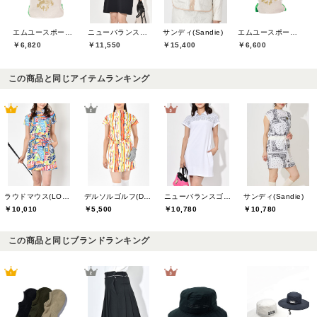
エムユースポーツ(M・U SPORTS)
ニューバランスゴルフ(New Balance Golf)
サンディ(Sandie)
エムユースポーツ(M・U SPORTS)
￥6,820
￥11,550
￥15,400
￥6,600
この商品と同じアイテムランキング
ラウドマウス(LOUDMOUTH)
デルソルゴルフ(DELSOL GOLF)
ニューバランスゴルフ(New Balance Golf)
サンディ(Sandie)
￥10,010
￥5,500
￥10,780
￥10,780
この商品と同じブランドランキング