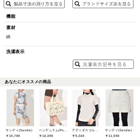
機能
素材
綿
洗濯表示
あなたにオススメの商品
サンディ(Sandie)
ペンデュラム(Pendulum)
アディダスゴルフ(adidas golf)
サンディ(Sandie)
￥10,780
￥14,300
￥9,240
￥11,550