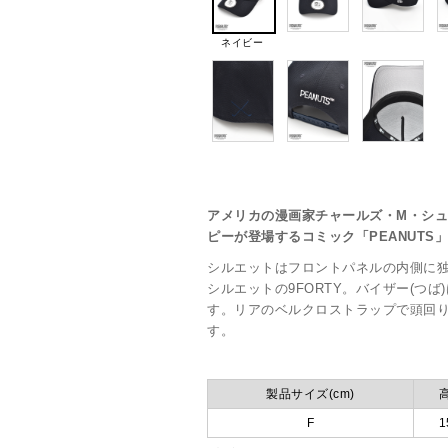
ネイビー
アメリカの漫画家チャールズ・M・シ
ピーが登場するコミック「PEANUTS
シルエットはフロントパネルの内側に
シルエットの9FORTY。バイザー(つ
す。リアのベルクロストラップで頭回り約5
す。
製品サイズ(cm)
F
1