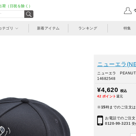
出荷（日祝を除く）
カテゴリ
新着アイテム
ランキング
特集
ニューエラ(NE
ニューエラ PEANUTS
14682548
¥4,620
税込
42
ポイント
還元
※
15
時までのご注文は
お電話でのご注文
0120-99-3231
受