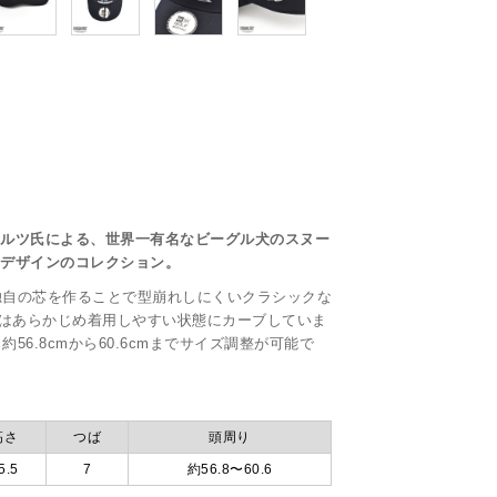
ュルツ氏による、世界一有名なビーグル犬のスヌー
」デザインのコレクション。
独自の芯を作ることで型崩れしにくいクラシックな
ば)はあらかじめ着用しやすい状態にカーブしていま
6.8cmから60.6cmまでサイズ調整が可能で
高さ
つば
頭周り
5.5
7
約56.8〜60.6