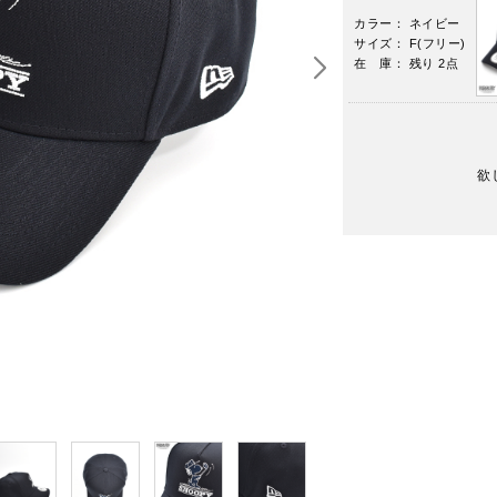
カラー： ネイビー
サイズ： F(フリー)
在 庫： 残り 2点
欲