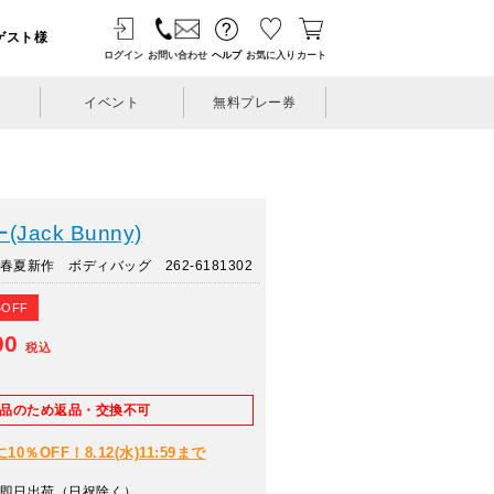
ゲスト様
ログイン
お問い合わせ
ヘルプ
お気に入り
カート
イベント
無料プレー券
ack Bunny)
夏新作 ボディバッグ 262-6181302
%OFF
00
税込
E品のため返品・交換不可
％OFF！8.12(水)11:59まで
即日出荷（日祝除く）