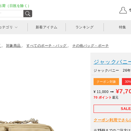
出荷（日祝を除く）
カテゴリ
新着アイテム
ランキング
特集
グ
、
対象商品
、
すべてのポーチ・バッグ
、
その他バッグ・ポーチ
ジャックバニー(J
ジャックバニー 26年春
クーポン対象
30
¥7,7
¥
11,000
70
ポイント
還元
SAL
クーポン利用でさらに10
※
15
時までのご注文は