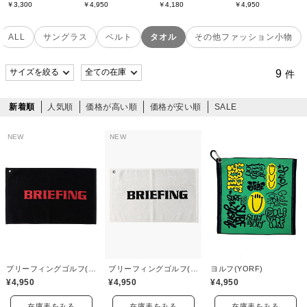
￥3,300
￥4,950
￥4,180
￥4,950
ALL
サングラス
ベルト
タオル
その他ファッション小物
9
件
新着順
人気順
価格が高い順
価格が安い順
SALE
NEW
NEW
ブリーフィングゴルフ(BRIEFING GOLF)
ブリーフィングゴルフ(BRIEFING GOLF)
ヨルフ(YORF)
¥4,950
¥4,950
¥4,950
在庫表をみる
在庫表をみる
在庫表をみる