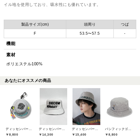
イル地を使用しており、吸水性にも優れています。
製品サイズ(cm)
頭周り
つば
F
53.5〜57.5
-
機能
素材
ポリエステル100%
あなたにオススメの商品
ディッセンバーメイ(DECEMBERMAY)
ディッセンバーメイ(DECEMBERMAY)
ディッセンバーメイ(DECEMBERMAY)
パシフィックゴルフクラブ(Pacific GOLF CLUB)
￥8,800
￥14,300
￥15,400
￥8,800