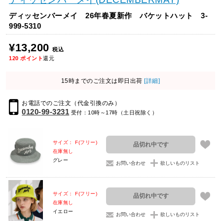
ディッセンバーメイ 26年春夏新作 バケットハット 3-
999-5310
¥13,200
税込
120
ポイント
還元
15時までのご注文は即日出荷
[詳細]
お電話でのご注文（代金引換のみ）
0120-99-3231
受付：10時～17時（土日祝除く）
サイズ： F(フリー)
品切れ中です
在庫無し
グレー
お問い合わせ
欲しいものリスト
サイズ： F(フリー)
品切れ中です
在庫無し
イエロー
お問い合わせ
欲しいものリスト