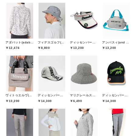
アダバット(adabat)
フィデスゴルフ(FIDES GOLF)
ディッセンバーメイ(DECEMBERMAY)
アンパスィ(and per se)
￥12,474
￥8,800
￥13,200
￥13,200
ヴィトゥエルヴ(V12)
ディッセンバーメイ(DECEMBERMAY)
マリクレールスポール(marie claire sport)
ディッセンバーメイ(DECEMBERMAY)
￥13,200
￥14,300
￥6,490
￥14,300