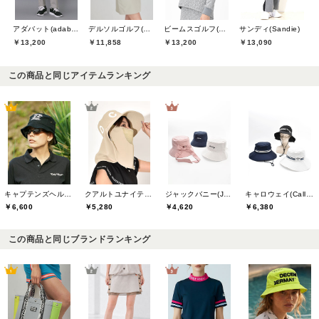
アダバット(adabat)
デルソルゴルフ(DELSOL GOLF)
ビームスゴルフ(BEAMS GOLF)
サンディ(Sandie)
￥13,200
￥11,858
￥13,200
￥13,090
この商品と同じアイテムランキング
キャプテンズヘルムゴルフ(Captains Helm Golf)
クアルトユナイテッド(CUARTO UNITED)
ジャックバニー(Jack Bunny)
キャロウェイ(Callaway)
￥6,600
￥5,280
￥4,620
￥6,380
この商品と同じブランドランキング