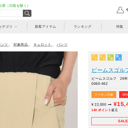
出荷（日祝を除く）
カテゴリ
新着アイテム
ランキング
特集
パンツ
、
対象商品
、
キュロット
、
パンツ
ビームスゴルフ(
ビームスゴルフ 26年
0060-462
クーポン対象
30
¥15,
¥
22,000
140
ポイント
還元
SAL