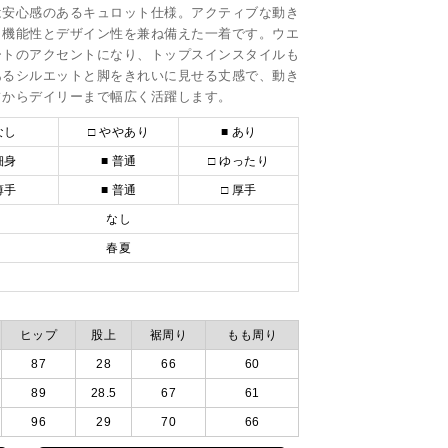
は安心感のあるキュロット仕様。アクティブな動き
、機能性とデザイン性を兼ね備えた一着です。ウエ
ートのアクセントになり、トップスインスタイルも
あるシルエットと脚をきれいに見せる丈感で、動き
フからデイリーまで幅広く活躍します。
なし
□ ややあり
■ あり
細身
■ 普通
□ ゆったり
薄手
■ 普通
□ 厚手
なし
春夏
ヒップ
股上
裾周り
もも周り
87
28
66
60
89
28.5
67
61
96
29
70
66