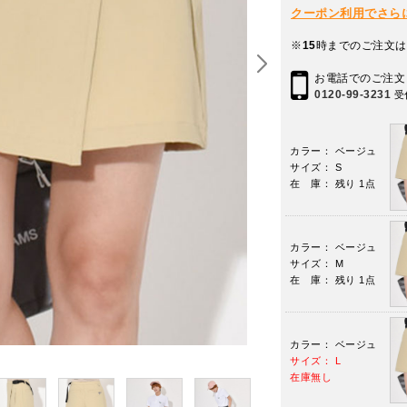
クーポン利用でさらに10
※
15
時までのご注文は
お電話でのご注文
0120-99-3231
受
カラー： ベージュ
サイズ： S
在 庫： 残り 1点
カラー： ベージュ
サイズ： M
在 庫： 残り 1点
カラー： ベージュ
サイズ： L
在庫無し