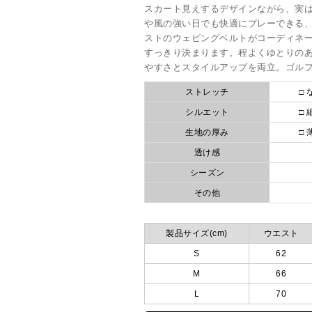
スカート見えするデザインながら、実
や風の強い日でも快適にプレーできる
ストのウェビングベルトがコーディネ
すっきり決まります。程よくゆとりの
やすさとスタイルアップを両立。ゴル
ストレッチ
□ 
シルエット
□ 
生地の厚み
□ 
透け感
シーズン
その他
製品サイズ(cm)
ウエスト
S
62
M
66
L
70