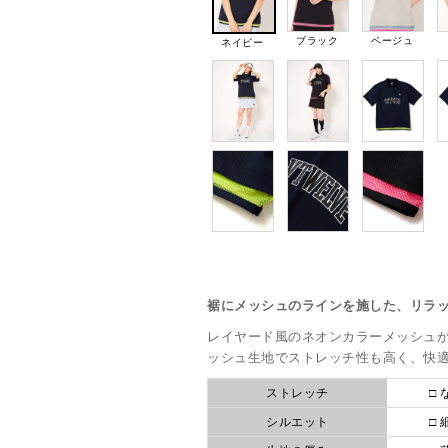
ブラック
ベージュ
ネイビー
裾にメッシュのラインを施した、リラ
レイヤード風のネオンカラーメッシュ
ッシュ生地でストレッチ性も高く、快
ストレッチ
□ 
シルエット
□ 