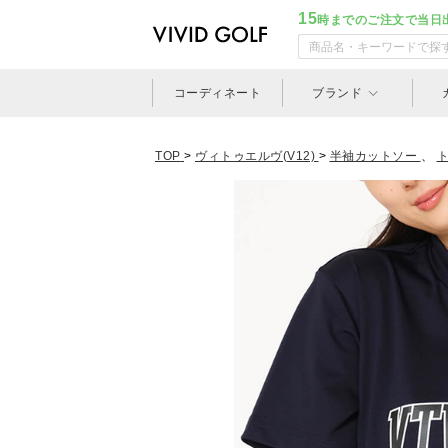
15
時までのご注文で当日
コーディネート
ブランド
TOP
>
ヴィトゥエルヴ(V12)
>
半袖カットソー
、