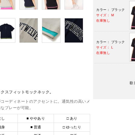
カラー： ブラック
サイズ： M
在庫無し
カラー： ブラック
サイズ： L
在庫無し
欲
ックスフィットモックネック。
がコーディネートのアクセントに。通気性の高いメ
適なプレーが可能。
なし
■ ややあり
□ あり
細身
■ 普通
□ ゆったり