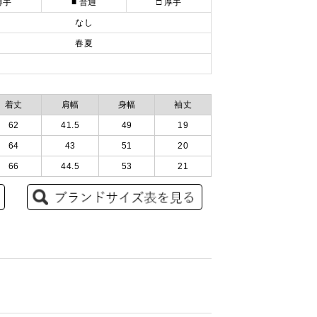
薄手
■ 普通
□ 厚手
なし
春夏
着丈
肩幅
身幅
袖丈
62
41.5
49
19
64
43
51
20
66
44.5
53
21