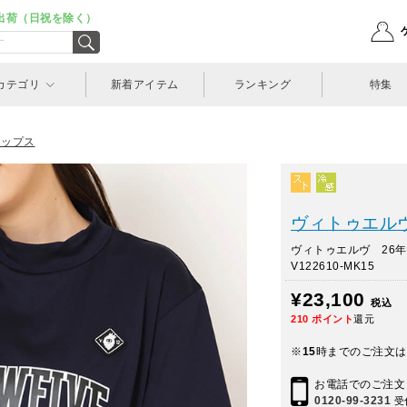
出荷（日祝を除く）
カテゴリ
新着アイテム
ランキング
特集
トップス
ヴィトゥエルヴ(
ヴィトゥエルヴ 26
V122610-MK15
¥23,100
税込
210
ポイント
還元
※
15
時までのご注文は
お電話でのご注文
0120-99-3231
受