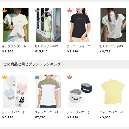
キャプテンズヘルムゴルフ(Captains Helm Golf)
モナデルソル(MONA DELSOL)
テーラーメイドゴルフ(TaylorMade Golf)
モナデルソル(MONA DELSOL)
￥9,900
￥15,840
￥6,160
￥8,712
この商品と同じブランドランキング
ジャックバニー(Jack Bunny)
ジャックバニー(Jack Bunny)
ジャックバニー(Jack Bunny)
ジャックバニー(Jack Bunny)
￥5,720
￥7,700
￥3,630
￥9,900