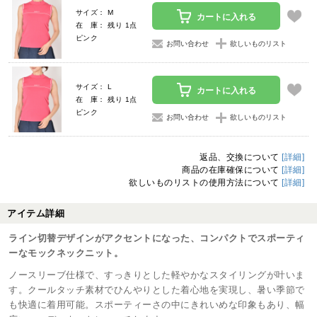
サイズ： M
カートに入れる
在 庫： 残り 1点
ピンク
お問い合わせ
欲しいものリスト
サイズ： L
カートに入れる
在 庫： 残り 1点
ピンク
お問い合わせ
欲しいものリスト
返品、交換について
[詳細]
商品の在庫確保について
[詳細]
欲しいものリストの使用方法について
[詳細]
アイテム詳細
ライン切替デザインがアクセントになった、コンパクトでスポーティ
ーなモックネックニット。
ノースリーブ仕様で、すっきりとした軽やかなスタイリングが叶いま
す。クールタッチ素材でひんやりとした着心地を実現し、暑い季節で
も快適に着用可能。スポーティーさの中にきれいめな印象もあり、幅