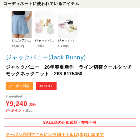
コーディネートに使われているアイテム
ジュンアンドロペ 26年春夏新作 ライトデニム風フレアスカート ERC56010
ジャックバニー 26年春夏新作 うさぎポーチ 262-6184104
ジャックバニー 26年春夏新作 【定番】バイザー(ユニセックス) 262-6987102
13,090円
5,236円
4,730円
ジャックバニー(Jack Bunny)
ジャックバニー 26年春夏新作 ライン切替クールタッチ
モックネックニット 263-6175450
クーポン対象
30%OFF
¥
13,200
¥9,240
税込
84
ポイント
還元
SALE品のため返品・交換不可
クーポン利用でさらに10％OFF！8.12(水)11:59まで