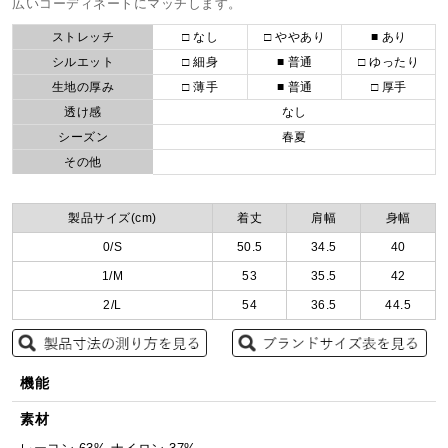
広いコーディネートにマッチします。
ストレッチ
□ なし
□ ややあり
■ あり
シルエット
□ 細身
■ 普通
□ ゆったり
生地の厚み
□ 薄手
■ 普通
□ 厚手
透け感
なし
シーズン
春夏
その他
製品サイズ(cm)
着丈
肩幅
身幅
0/S
50.5
34.5
40
1/M
53
35.5
42
2/L
54
36.5
44.5
機能
素材