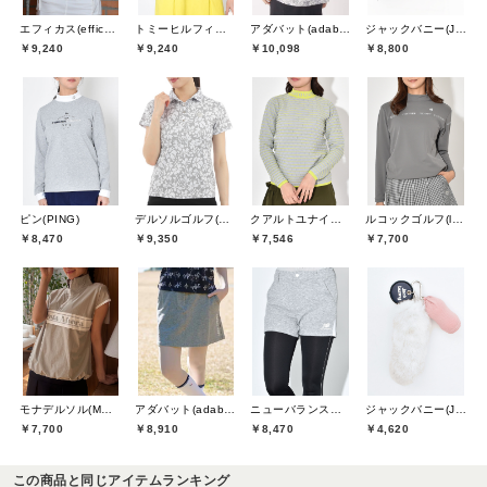
エフィカス(efficace)
トミーヒルフィガーゴルフ(TOMMY HILFIGER GOLF)
アダバット(adabat)
ジャックバニー(Jack Bunny)
￥9,240
￥9,240
￥10,098
￥8,800
ピン(PING)
デルソルゴルフ(DELSOL GOLF)
クアルトユナイテッド(CUARTO UNITED)
ルコックゴルフ(le coq GOLF)
￥8,470
￥9,350
￥7,546
￥7,700
モナデルソル(MONA DELSOL)
アダバット(adabat)
ニューバランスゴルフ(New Balance Golf)
ジャックバニー(Jack Bunny)
￥7,700
￥8,910
￥8,470
￥4,620
この商品と同じアイテムランキング