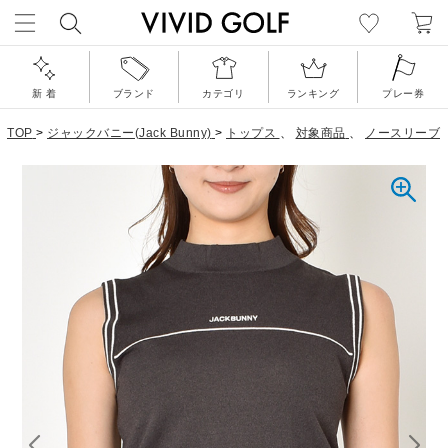
新 着
ブランド
カテゴリ
ランキング
プレー券
TOP
>
ジャックバニー(Jack Bunny)
>
トップス
、
対象商品
、
ノースリーブ