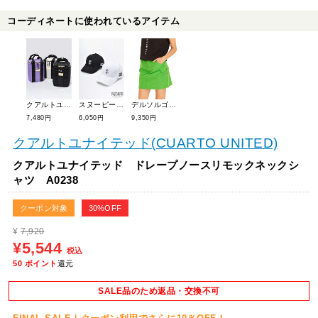
コーディネートに使われているアイテム
クアルトユナイテッド ポリキャンバス保冷カートバッグ C4136-B
スヌーピーゴルフ GOOD GRIEF! ロゴキャップ 642-3987104
デルソルゴルフ 【吸水速乾】軽量カーゴスカート 7781
7,480円
6,050円
9,350円
クアルトユナイテッド(CUARTO UNITED)
クアルトユナイテッド ドレープノースリモックネックシ
ャツ A0238
クーポン対象
30%OFF
¥
7,920
¥5,544
税込
50
ポイント
還元
SALE品のため返品・交換不可