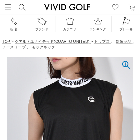
新 着
ブランド
カテゴリ
ランキング
プレー券
TOP
>
クアルトユナイテッド(CUARTO UNITED)
>
トップス
、
対象商品
、
ノースリーブ
、
モックネック