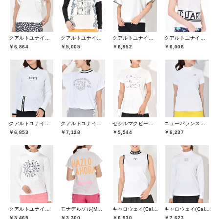
クアルトユナイテッド(CUARTO UNITED)
クアルトユナイテッド(CUARTO UNITED)
クアルトユナイテッド(CUARTO UNITED)
クアルトユナイテッド(CUARTO UNITED)
￥6,864
￥5,005
￥6,952
￥6,006
クアルトユナイテッド(CUARTO UNITED)
クアルトユナイテッド(CUARTO UNITED)
セシルマクビーグリーン(CECIL McBEE green)
ニューバランスゴルフ(New Balance Golf)
￥6,853
￥7,128
￥5,544
￥6,237
クアルトユナイテッド(CUARTO UNITED)
モナデルソル(MONA DELSOL)
キャロウェイ(Callaway)
キャロウェイ(Callaway)
￥3,465
￥3,300
￥6,930
￥7,623