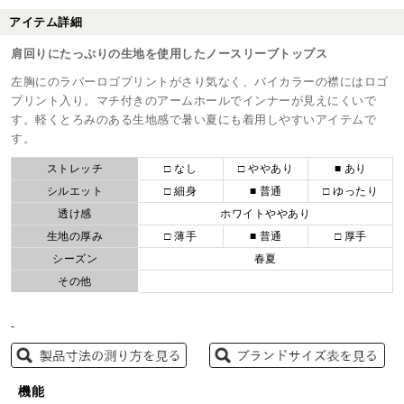
アイテム詳細
肩回りにたっぷりの生地を使用したノースリーブトップス
左胸にのラバーロゴプリントがさり気なく、バイカラーの襟にはロゴ
プリント入り。マチ付きのアームホールでインナーが見えにくいで
す。軽くとろみのある生地感で暑い夏にも着用しやすいアイテムで
す。
ストレッチ
□ なし
□ ややあり
■ あり
シルエット
□ 細身
■ 普通
□ ゆったり
透け感
ホワイトややあり
生地の厚み
□ 薄手
■ 普通
□ 厚手
シーズン
春夏
その他
-
機能