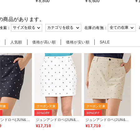
￥8,800
￥6,600
￥1
の商品があります。
検索：
在庫の有無：
順
人気順
価格が高い順
価格が安い順
SALE
対象
クーポン対象
クーポン対象
F
30%OFF
30%OFF
ジュンアンドロペ(JUN&ROPE)
ジュンアンドロペ(JUN&ROPE)
ジュンアンドロペ(JUN&ROPE)
0
¥17,710
¥17,710