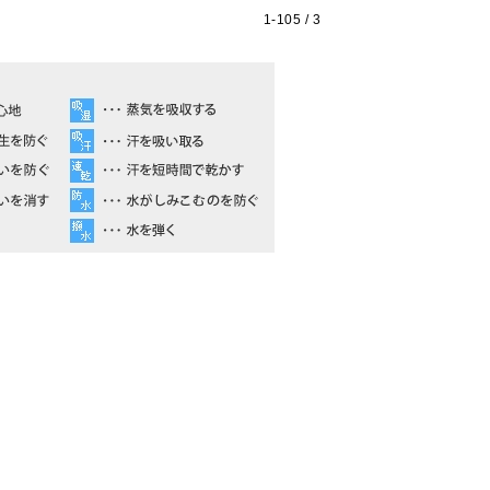
1-
105
/ 3