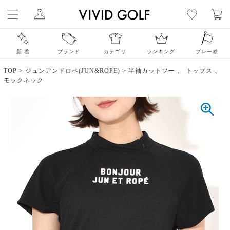
新 着
ブランド
カテゴリ
ランキング
プレー券
TOP
>
ジュンアンドロペ(JUN&ROPE)
>
半袖カットソー
、
トップス
、
モックネック