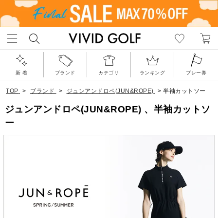
新 着
ブランド
カテゴリ
ランキング
プレー券
TOP
>
ブランド
>
ジュンアンドロペ(JUN&ROPE)
>
半袖カットソー
ジュンアンドロペ(JUN&ROPE) 、半袖カットソ
ー