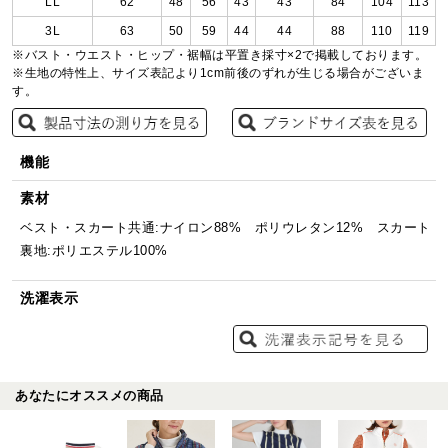
LL
62
48
56
43
43
84
104
113
3L
63
50
59
44
44
88
110
119
※バスト・ウエスト・ヒップ・裾幅は平置き採寸×2で掲載しております。
※生地の特性上、サイズ表記より1cm前後のずれが生じる場合がございま
す。
機能
素材
ベスト・スカート共通:ナイロン88% ポリウレタン12% スカート
裏地:ポリエステル100%
洗濯表示
あなたにオススメの商品