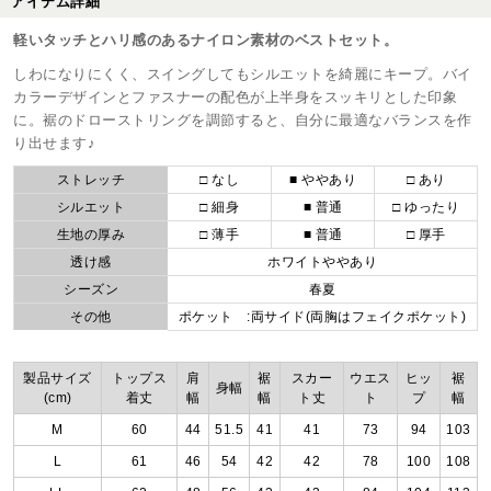
アイテム詳細
軽いタッチとハリ感のあるナイロン素材のベストセット。
しわになりにくく、スイングしてもシルエットを綺麗にキープ。バイ
カラーデザインとファスナーの配色が上半身をスッキリとした印象
に。裾のドローストリングを調節すると、自分に最適なバランスを作
り出せます♪
ストレッチ
□ なし
■ ややあり
□ あり
シルエット
□ 細身
■ 普通
□ ゆったり
生地の厚み
□ 薄手
■ 普通
□ 厚手
透け感
ホワイトややあり
シーズン
春夏
その他
ポケット :両サイド(両胸はフェイクポケット)
製品サイズ
トップス
肩
裾
スカー
ウエス
ヒッ
裾
身幅
(cm)
着丈
幅
幅
ト丈
ト
プ
幅
M
60
44
51.5
41
41
73
94
103
L
61
46
54
42
42
78
100
108