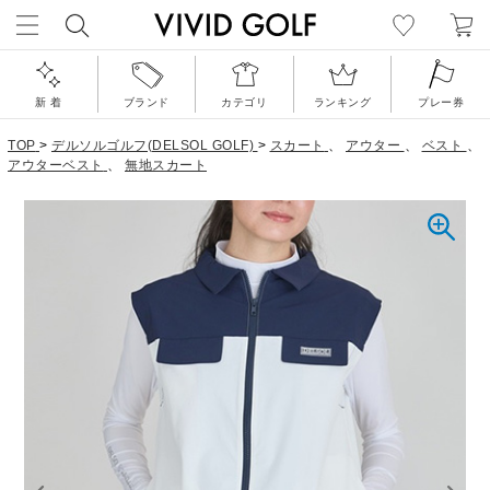
新 着
ブランド
カテゴリ
ランキング
プレー券
TOP
>
デルソルゴルフ(DELSOL GOLF)
>
スカート
、
アウター
、
ベスト
、
アウターベスト
、
無地スカート