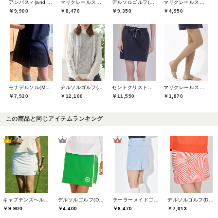
アンパスィ(and per se)
マリクレールスポール(marie claire sport)
デルソルゴルフ(DELSOL GOLF)
マリクレールスポール(marie claire sport)
￥9,900
￥8,470
￥9,350
￥4,950
モナデルソル(MONA DELSOL)
デルソルゴルフ(DELSOL GOLF)
セントクリストファーゴルフ(St.ChristopherGolf)
マリクレールスポール(marie claire sport)
￥7,920
￥12,100
￥11,550
￥1,870
この商品と同じアイテムランキング
キャプテンズヘルムゴルフ(Captains Helm Golf)
デルソルゴルフ(DELSOL GOLF)
テーラーメイドゴルフ(TaylorMade Golf)
デルソルゴルフ(DELSOL GOLF)
￥9,900
￥4,400
￥8,470
￥7,013