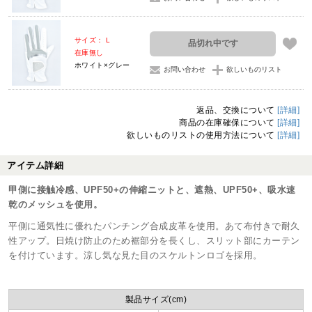
サイズ： L
品切れ中です
在庫無し
ホワイト×グレー
お問い合わせ
欲しいものリスト
返品、交換について
[詳細]
商品の在庫確保について
[詳細]
欲しいものリストの使用方法について
[詳細]
アイテム詳細
甲側に接触冷感、UPF50+の伸縮ニットと、遮熱、UPF50+、吸水速
乾のメッシュを使用。
平側に通気性に優れたパンチング合成皮革を使用。あて布付きで耐久
性アップ。日焼け防止のため裾部分を長くし、スリット部にカーテン
を付けています。涼し気な見た目のスケルトンロゴを採用。
製品サイズ(cm)