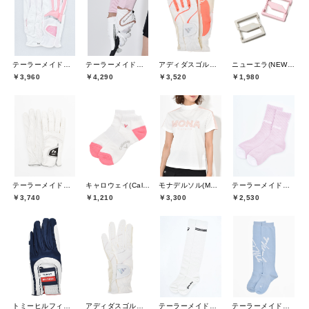
テーラーメイドゴルフ(TaylorMade Golf)
テーラーメイドゴルフ(TaylorMade Golf)
アディダスゴルフ(adidas golf)
ニューエラ(NEW ERA)
￥3,960
￥4,290
￥3,520
￥1,980
テーラーメイドゴルフ(TaylorMade Golf)
キャロウェイ(Callaway)
モナデルソル(MONA DELSOL)
テーラーメイドゴルフ(TaylorMade Golf)
￥3,740
￥1,210
￥3,300
￥2,530
トミーヒルフィガーゴルフ(TOMMY HILFIGER GOLF)
アディダスゴルフ(adidas golf)
テーラーメイドゴルフ(TaylorMade Golf)
テーラーメイドゴルフ(TaylorMade Golf)