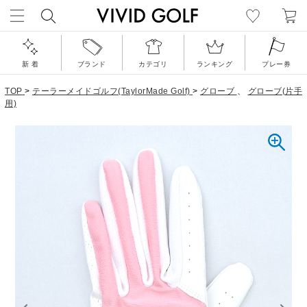
新 着
ブランド
カテゴリ
ランキング
プレー券
TOP
>
テーラーメイドゴルフ(TaylorMade Golf)
>
グローブ
、
グローブ(片手
用)