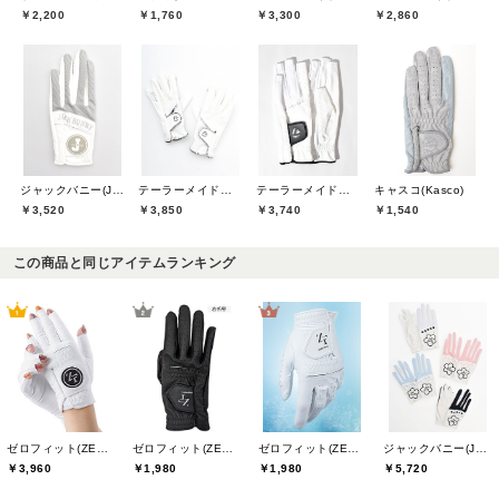
￥2,200
￥1,760
￥3,300
￥2,860
ジャックバニー(Jack Bunny)
テーラーメイドゴルフ(TaylorMade Golf)
テーラーメイドゴルフ(TaylorMade Golf)
キャスコ(Kasco)
￥3,520
￥3,850
￥3,740
￥1,540
この商品と同じアイテムランキング
ゼロフィット(ZEROFIT)
ゼロフィット(ZEROFIT)
ゼロフィット(ZEROFIT)
ジャックバニー(Jack Bunny)
￥3,960
￥1,980
￥1,980
￥5,720