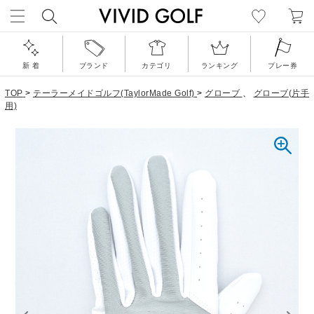
新 着
ブランド
カテゴリ
ランキング
プレー券
TOP
>
テーラーメイドゴルフ(TaylorMade Golf)
>
グローブ
、
グローブ(片手
用)