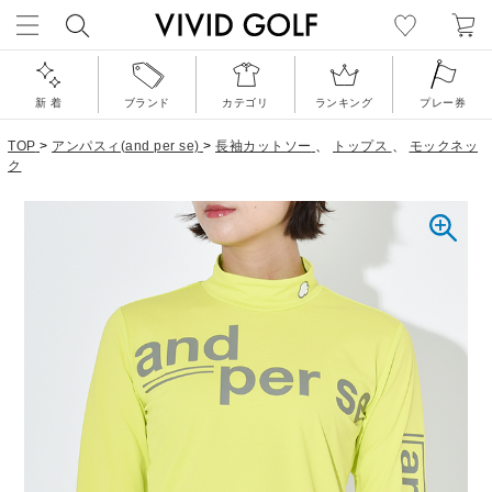
新 着
ブランド
カテゴリ
ランキング
プレー券
TOP
>
アンパスィ(and per se)
>
長袖カットソー
、
トップス
、
モックネッ
ク