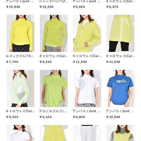
アンパスィ(and per se)
ジャックバニー(Jack Bunny)
アンパスィ(and per se)
キャロウェイ(Callaway)
￥15,840
￥13,200
￥6,600
￥8,470
ルコックゴルフ(le coq GOLF)
キャロウェイ(Callaway)
キャロウェイ(Callaway)
キャロウェイ(Callaway)
￥7,700
￥9,240
￥11,550
￥11,550
キャロウェイ(Callaway)
デルソルゴルフ(DELSOL GOLF)
アンパスィ(and per se)
アンパスィ(and per se)
￥9,240
￥5,104
￥8,800
￥10,560