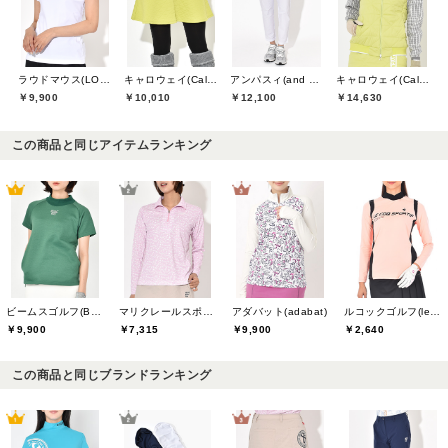
ラウドマウス(LOUDMOUTH)
キャロウェイ(Callaway)
アンパスィ(and per se)
キャロウェイ(Callaway)
￥9,900
￥10,010
￥12,100
￥14,630
この商品と同じアイテムランキング
ビームスゴルフ(BEAMS GOLF)
マリクレールスポール(marie claire sport)
アダバット(adabat)
ルコックゴルフ(le coq GOLF)
￥9,900
￥7,315
￥9,900
￥2,640
この商品と同じブランドランキング