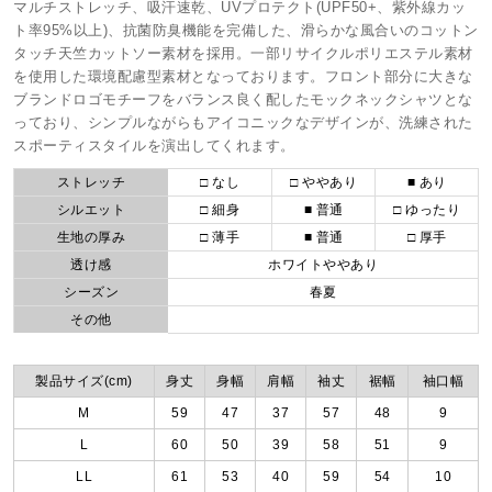
マルチストレッチ、吸汗速乾、UVプロテクト(UPF50+、紫外線カッ
ト率95%以上)、抗菌防臭機能を完備した、滑らかな風合いのコットン
タッチ天竺カットソー素材を採用。一部リサイクルポリエステル素材
を使用した環境配慮型素材となっております。フロント部分に大きな
ブランドロゴモチーフをバランス良く配したモックネックシャツとな
っており、シンプルながらもアイコニックなデザインが、洗練された
スポーティスタイルを演出してくれます。
ストレッチ
□ なし
□ ややあり
■ あり
シルエット
□ 細身
■ 普通
□ ゆったり
生地の厚み
□ 薄手
■ 普通
□ 厚手
透け感
ホワイトややあり
シーズン
春夏
その他
製品サイズ(cm)
身丈
身幅
肩幅
袖丈
裾幅
袖口幅
M
59
47
37
57
48
9
L
60
50
39
58
51
9
LL
61
53
40
59
54
10